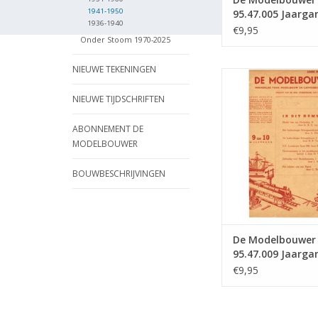
1941-1950
95.47.005 Jaarga
1936-1940
Modelbouwer" Edi
€9,95
Onder Stoom 1970-2025
47.005 (PDF)
NIEUWE TEKENINGEN
De Modelbouwer 9
Jaargang "De Mode
NIEUWE TIJDSCHRIFTEN
Editie : 47.009 
TOEVOEGEN AAN WI
ABONNEMENT DE
MODELBOUWER
BOUWBESCHRIJVINGEN
De Modelbouwer
95.47.009 Jaarga
Modelbouwer" Edi
€9,95
47.009 (PDF)