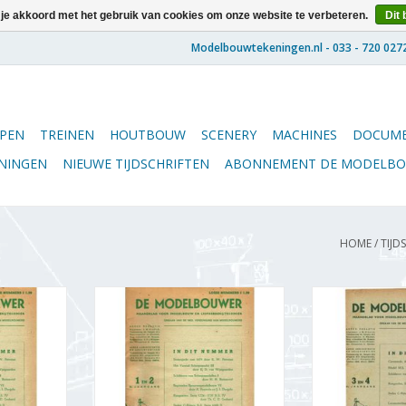
 je akkoord met het gebruik van cookies om onze website te verbeteren.
Dit 
PEN
TREINEN
HOUTBOUW
SCENERY
MACHINES
DOCUME
ENINGEN
NIEUWE TIJDSCHRIFTEN
ABONNEMENT DE MODELB
HOME
/
TIJD
5.47.001
De Modelbouwer 95.47.002
De Modelbou
lbouwer"
Jaargang "De Modelbouwer"
Jaargang "De
(PDF)
Editie : 47.002 (PDF)
Editie : 4
NKELWAGEN
TOEVOEGEN AAN WINKELWAGEN
TOEVOEGEN AA