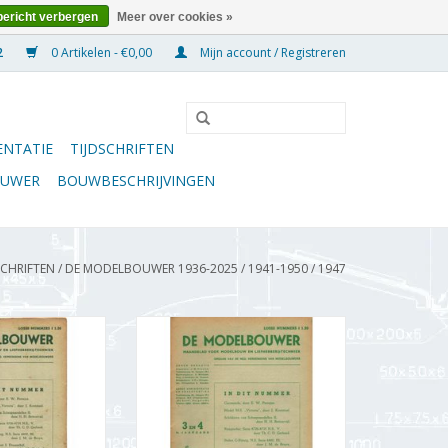
bericht verbergen
Meer over cookies »
0 Artikelen - €0,00
Mijn account / Registreren
NTATIE
TIJDSCHRIFTEN
OUWER
BOUWBESCHRIJVINGEN
SCHRIFTEN
/
DE MODELBOUWER 1936-2025
/
1941-1950
/
1947
wer 95.47.003
De Modelbouwer 95.47.004
 Modelbouwer"
Jaargang "De Modelbouwer"
7.003 (PDF)
Editie : 47.004 (PDF)
N WINKELWAGEN
TOEVOEGEN AAN WINKELWAGEN