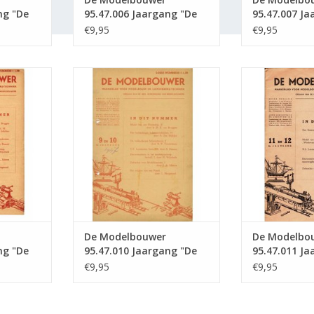
ng "De
95.47.006 Jaargang "De
95.47.007 Ja
tie :
Modelbouwer" Editie :
Modelbouwer"
€9,95
€9,95
47.006 (PDF)
47.007 (PDF)
5.47.009
De Modelbouwer 95.47.010
De Modelbou
lbouwer"
Jaargang "De Modelbouwer"
Jaargang "De
(PDF)
Editie : 47.010 (PDF)
Editie : 4
NKELWAGEN
TOEVOEGEN AAN WINKELWAGEN
TOEVOEGEN AA
De Modelbouwer
De Modelbo
ng "De
95.47.010 Jaargang "De
95.47.011 Ja
tie :
Modelbouwer" Editie :
Modelbouwer"
€9,95
€9,95
47.010 (PDF)
47.011 (PDF)