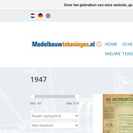
Door het gebruiken van onze website, ga
HOME
SCHE
NIEUWE TEK
1947
De Modelbouwer 9
Jaargang "De Mode
Min: €
0
Max: €
10
Editie : 47.001 
TOEVOEGEN AAN WI