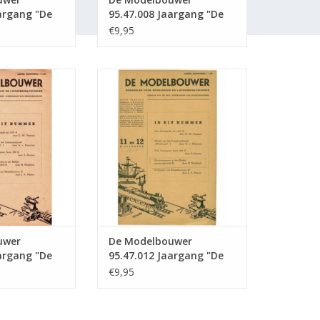
argang "De
95.47.008 Jaargang "De
 Editie :
Modelbouwer" Editie :
€9,95
47.008 (PDF)
wer 95.47.011
De Modelbouwer 95.47.012
 Modelbouwer"
Jaargang "De Modelbouwer"
7.011 (PDF)
Editie : 47.012 (PDF)
N WINKELWAGEN
TOEVOEGEN AAN WINKELWAGEN
uwer
De Modelbouwer
argang "De
95.47.012 Jaargang "De
 Editie :
Modelbouwer" Editie :
€9,95
47.012 (PDF)