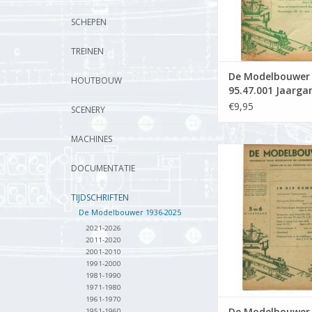
SCHEPEN
TREINEN
De Modelbouwer
HOUTBOUW
95.47.001 Jaarga
Modelbouwer" Edi
€9,95
SCENERY
47.001 (PDF)
MACHINES
De Modelbouwer 9
Jaargang "De Mode
DOCUMENTATIE
Editie : 47.005 
TIJDSCHRIFTEN
TOEVOEGEN AAN WI
De Modelbouwer 1936-2025
2021-2026
2011-2020
2001-2010
1991-2000
1981-1990
1971-1980
1961-1970
De Modelbouwer
1951-1960