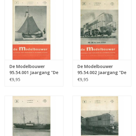
Tijdschriften
Nieuwe tekeningen
NIEUWE TIJDSCHRIFTEN
ABONNEMENT DE
De Modelbouwer
De Modelbouwer
MODELBOUWER
95.54.001 Jaargang "De
95.54.002 Jaargang "De
Modelbouwer" Editie :
Modelbouwer" Editie :
€9,95
€9,95
54.001 (PDF)
54.002 (PDF)
Bouwbeschrijvingen