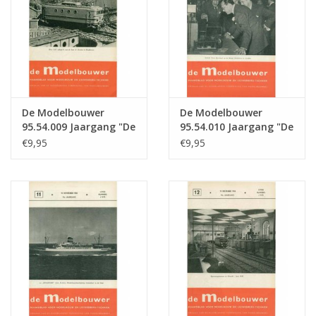
De Modelbouwer
De Modelbouwer
95.54.009 Jaargang "De
95.54.010 Jaargang "De
Modelbouwer" Editie :
Modelbouwer" Editie :
€9,95
€9,95
54.009 (PDF)
54.010 (PDF)