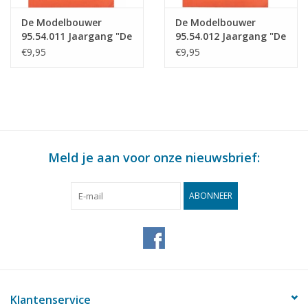
De Modelbouwer
De Modelbouwer
95.54.011 Jaargang "De
95.54.012 Jaargang "De
Modelbouwer" Editie :
Modelbouwer" Editie :
€9,95
€9,95
54.011 (PDF)
54.012 (PDF)
Meld je aan voor onze nieuwsbrief:
ABONNEER
Klantenservice