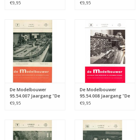
Modelbouwer" Editie :
Modelbouwer" Editie :
€9,95
€9,95
54.005 (PDF)
54.006 (PDF)
De Modelbouwer
De Modelbouwer
95.54.007 Jaargang "De
95.54.008 Jaargang "De
Modelbouwer" Editie :
Modelbouwer" Editie :
€9,95
€9,95
54.007 (PDF)
54.008 (PDF)