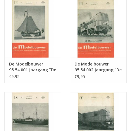
Tijdschriften
Nieuwe tekeningen
NIEUWE TIJDSCHRIFTEN
ABONNEMENT DE
De Modelbouwer
De Modelbouwer
MODELBOUWER
95.54.001 Jaargang "De
95.54.002 Jaargang "De
Modelbouwer" Editie :
Modelbouwer" Editie :
€9,95
€9,95
54.001 (PDF)
54.002 (PDF)
Bouwbeschrijvingen