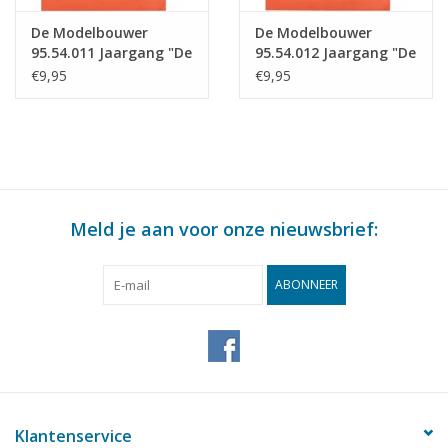
De Modelbouwer
De Modelbouwer
95.54.011 Jaargang "De
95.54.012 Jaargang "De
Modelbouwer" Editie :
Modelbouwer" Editie :
€9,95
€9,95
54.011 (PDF)
54.012 (PDF)
Meld je aan voor onze nieuwsbrief:
ABONNEER
Klantenservice