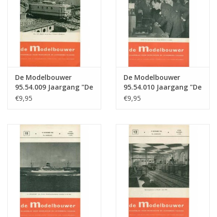
De Modelbouwer
De Modelbouwer
95.54.009 Jaargang "De
95.54.010 Jaargang "De
Modelbouwer" Editie :
Modelbouwer" Editie :
€9,95
€9,95
54.009 (PDF)
54.010 (PDF)