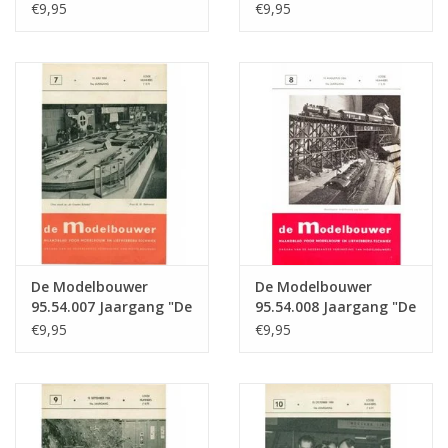
Modelbouwer" Editie :
Modelbouwer" Editie :
€9,95
€9,95
54.005 (PDF)
54.006 (PDF)
De Modelbouwer
De Modelbouwer
95.54.007 Jaargang "De
95.54.008 Jaargang "De
Modelbouwer" Editie :
Modelbouwer" Editie :
€9,95
€9,95
54.007 (PDF)
54.008 (PDF)