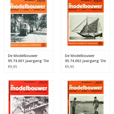
Tijdschriften
Nieuwe tekeningen
NIEUWE TIJDSCHRIFTEN
ABONNEMENT DE
De Modelbouwer
De Modelbouwer
MODELBOUWER
95.74.001 Jaargang "De
95.74.002 Jaargang "De
Modelbouwer" Editie :
Modelbouwer" Editie :
€9,95
€9,95
74.001 (PDF)
74.002 (PDF)
Bouwbeschrijvingen