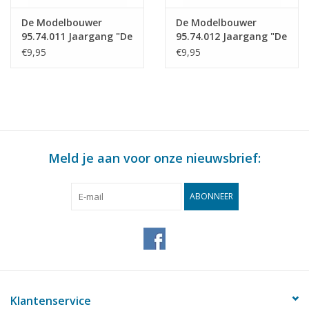
De Modelbouwer
De Modelbouwer
95.74.011 Jaargang "De
95.74.012 Jaargang "De
Modelbouwer" Editie :
Modelbouwer" Editie :
€9,95
€9,95
74.011 (PDF)
74.012 (PDF)
Meld je aan voor onze nieuwsbrief:
ABONNEER
Klantenservice