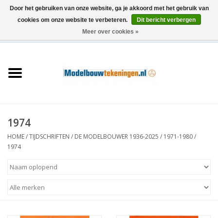
Door het gebruiken van onze website, ga je akkoord met het gebruik van
cookies om onze website te verbeteren.
Dit bericht verbergen
Meer over cookies »
0 Artikelen - €0,00
Home
Schepen
Treinen
1974
Houtbouw
HOME
/
TIJDSCHRIFTEN
/
DE MODELBOUWER 1936-2025
/
1971-1980
/
1974
Scenery
Machines
Documentatie