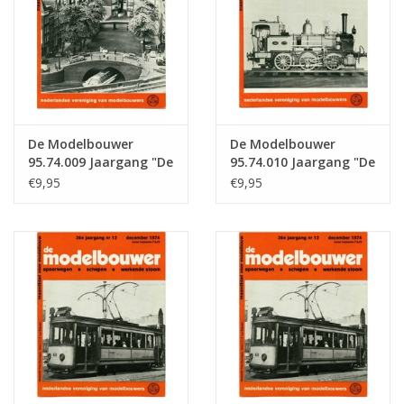
De Modelbouwer
De Modelbouwer
95.74.009 Jaargang "De
95.74.010 Jaargang "De
Modelbouwer" Editie :
Modelbouwer" Editie :
€9,95
€9,95
74.009 (PDF)
74.010 (PDF)