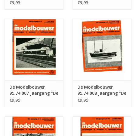
Modelbouwer" Editie :
Modelbouwer" Editie :
€9,95
€9,95
74.005 (PDF)
74.006 (PDF)
De Modelbouwer
De Modelbouwer
95.74.007 Jaargang "De
95.74.008 Jaargang "De
Modelbouwer" Editie :
Modelbouwer" Editie :
€9,95
€9,95
74.007 (PDF)
74.008 (PDF)