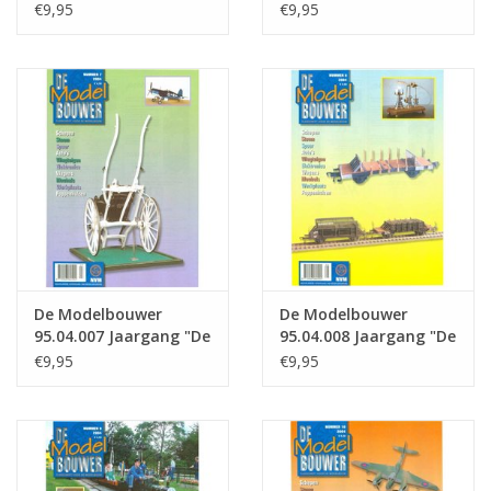
Modelbouwer" Editie :
Modelbouwer" Editie :
€9,95
€9,95
04.005 (PDF)
04.006 (PDF)
De Modelbouwer
De Modelbouwer
95.04.007 Jaargang "De
95.04.008 Jaargang "De
Modelbouwer" Editie :
Modelbouwer" Editie :
€9,95
€9,95
04.007 (PDF)
04.008 (PDF)