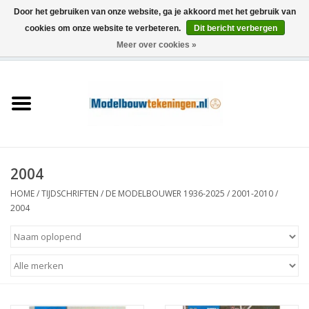
Door het gebruiken van onze website, ga je akkoord met het gebruik van
cookies om onze website te verbeteren.
Dit bericht verbergen
Meer over cookies »
0 Artikelen - €0,00
Home
Schepen
Treinen
2004
Houtbouw
HOME
/
TIJDSCHRIFTEN
/
DE MODELBOUWER 1936-2025
/
2001-2010
/
2004
Scenery
Machines
Documentatie