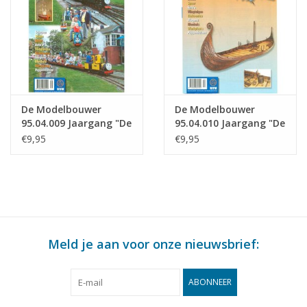
De Modelbouwer
De Modelbouwer
95.04.009 Jaargang "De
95.04.010 Jaargang "De
Modelbouwer" Editie :
Modelbouwer" Editie :
€9,95
€9,95
04.009 (PDF)
04.010 (PDF)
Meld je aan voor onze nieuwsbrief:
ABONNEER