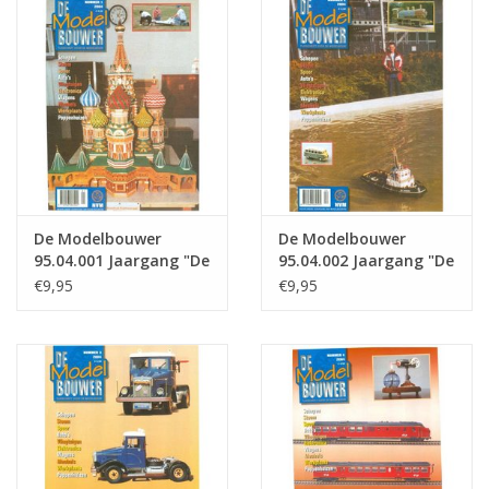
Tijdschriften
Nieuwe tekeningen
NIEUWE TIJDSCHRIFTEN
ABONNEMENT DE
De Modelbouwer
De Modelbouwer
MODELBOUWER
95.04.001 Jaargang "De
95.04.002 Jaargang "De
Modelbouwer" Editie :
Modelbouwer" Editie :
€9,95
€9,95
04.001 (PDF)
04.002 (PDF)
Bouwbeschrijvingen