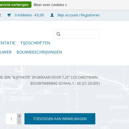
bericht verbergen
Meer over cookies »
0 Artikelen - €0,00
Mijn account / Registreren
NTATIE
TIJDSCHRIFTEN
OUWER
BOUWBESCHRIJVINGEN
E; EEN "SLIJTVASTE" SPUIKRAAN VOOR 7,25" LOCOMOTIEVEN -
BOUWTEKENING SCHAAL 1 : XX (21.20.001)
+
TOEVOEGEN AAN WINKELWAGEN
-