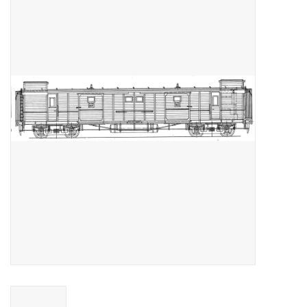
Tijdschriften
Nieuwe tekeningen
NIEUWE TIJDSCHRIFTEN
ABONNEMENT DE
MODELBOUWER
Bouwbeschrijvingen