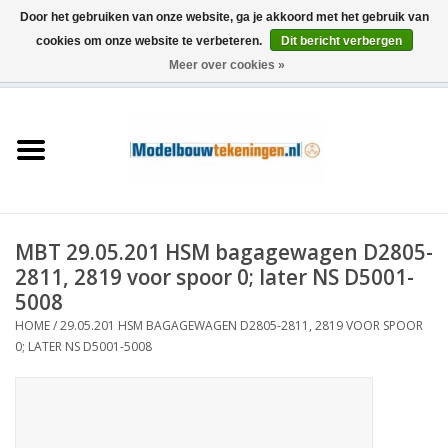
Door het gebruiken van onze website, ga je akkoord met het gebruik van
cookies om onze website te verbeteren.
Dit bericht verbergen
Meer over cookies »
0 Artikelen - €0,00
Home
Schepen
Treinen
MBT 29.05.201 HSM bagagewagen D2805-
Houtbouw
2811, 2819 voor spoor 0; later NS D5001-
5008
Scenery
HOME
/
29.05.201 HSM BAGAGEWAGEN D2805-2811, 2819 VOOR SPOOR
0; LATER NS D5001-5008
Machines
Documentatie