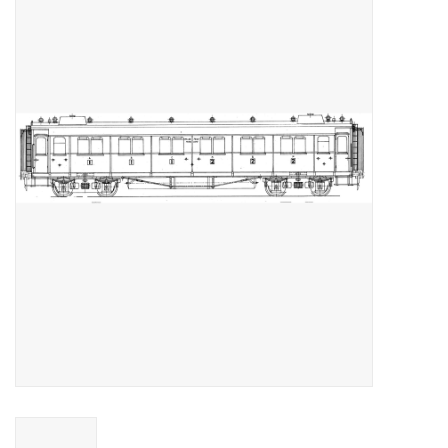
Tijdschriften
Nieuwe tekeningen
NIEUWE TIJDSCHRIFTEN
ABONNEMENT DE
MODELBOUWER
Bouwbeschrijvingen