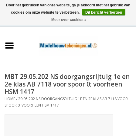
Door het gebruiken van onze website, ga je akkoord met het gebruik van
cookies om onze website te verbeteren.
Dit bericht verbergen
Meer over cookies »
0 Artikelen - €0,00
Home
Schepen
Treinen
MBT 29.05.202 NS doorgangsrijtuig 1e en
Houtbouw
2e klas AB 7118 voor spoor 0; voorheen
HSM 1417
Scenery
HOME
/
29.05.202 NS DOORGANGSRIJTUIG 1E EN 2E KLAS AB 7118 VOOR
SPOOR 0; VOORHEEN HSM 1417
Machines
Documentatie