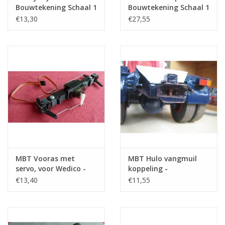
Bouwtekening Schaal 1
Bouwtekening Schaal 1
: XX (40.06.001)
: XX (40.06.003)
€13,30
€27,55
MBT Vooras met
MBT Hulo vangmuil
servo, voor Wedico -
koppeling -
Bouwtekening Schaal 1
Bouwtekening Schaal 1
€13,40
€11,55
: XX (40.06.002)
: XX (40.06.006)