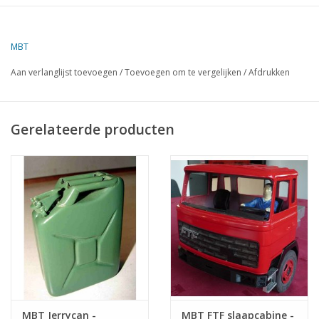
Shapeways te verkrijgen:
www.shapeways.com/shops/nvm3dmodels
MBT
dMB 3-2019
Aan verlanglijst toevoegen
/
Toevoegen om te vergelijken
/
Afdrukken
Kopie Artikel: 42.06.004 4 blz
Gerelateerde producten
MBT Jerrycan -
MBT FTF slaapcabine -