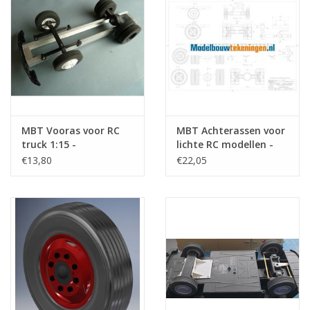
MBT Vooras voor RC
MBT Achterassen voor
truck 1:15 -
lichte RC modellen -
Bouwtekening Schaal 1
Bouwtekening Schaal 1
€13,80
€22,05
: XX (40.06.005)
: XX (40.06.007)