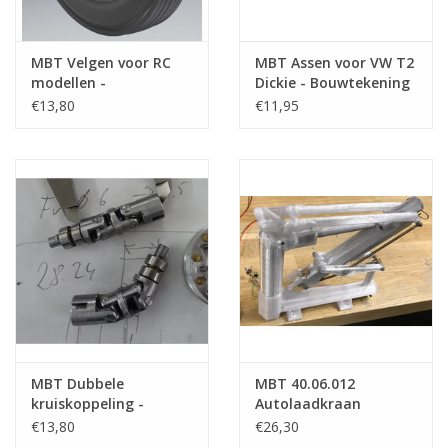
MBT Velgen voor RC
MBT Assen voor VW T2
modellen -
Dickie - Bouwtekening
Bouwtekening Schaal 1
Schaal 1 : XX
€13,80
€11,95
: XX (40.06.008)
(40.06.010)
MBT Dubbele
MBT 40.06.012
kruiskoppeling -
Autolaadkraan
Bouwtekening Schaal 1
€13,80
€26,30
: XX (40.06.011)