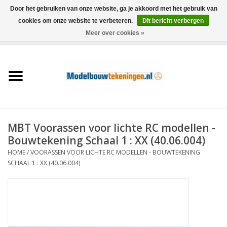
Door het gebruiken van onze website, ga je akkoord met het gebruik van
cookies om onze website te verbeteren.
Dit bericht verbergen
Meer over cookies »
0 Artikelen - €0,00
Home
Schepen
Treinen
MBT Voorassen voor lichte RC modellen -
Houtbouw
Bouwtekening Schaal 1 : XX (40.06.004)
HOME
/
VOORASSEN VOOR LICHTE RC MODELLEN - BOUWTEKENING
Scenery
SCHAAL 1 : XX (40.06.004)
Machines
Documentatie