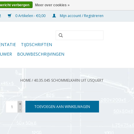
bericht verbergen
Meer over cookies »
0 Artikelen - €0,00
Mijn account / Registreren
NTATIE
TIJDSCHRIFTEN
OUWER
BOUWBESCHRIJVINGEN
HOME
/
40.35.045 SCHOMMELKARN UIT USQUERT
+
TOEVOEGEN AAN WINKELWAGEN
-