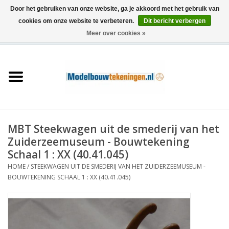
Door het gebruiken van onze website, ga je akkoord met het gebruik van
cookies om onze website te verbeteren.
Dit bericht verbergen
Meer over cookies »
0 Artikelen - €0,00
Home
Schepen
Treinen
MBT Steekwagen uit de smederij van het
Houtbouw
Zuiderzeemuseum - Bouwtekening
Schaal 1 : XX (40.41.045)
Scenery
HOME
/
STEEKWAGEN UIT DE SMEDERIJ VAN HET ZUIDERZEEMUSEUM -
BOUWTEKENING SCHAAL 1 : XX (40.41.045)
Machines
Documentatie