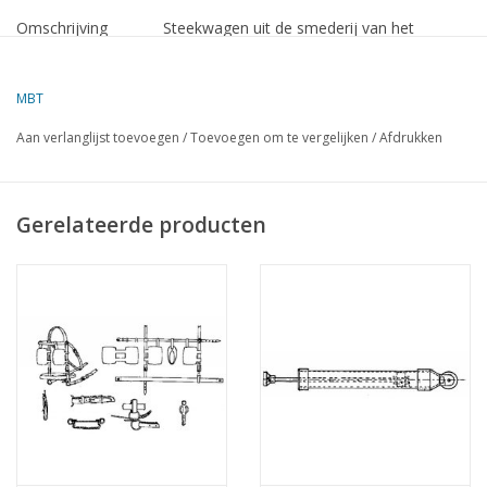
Omschrijving
Steekwagen uit de smederij van het
Zuiderzeemuseum
Kwaliteit
een gedetailleerde
MBT
modelbouwtekening
Aan verlanglijst toevoegen
/
Toevoegen om te vergelijken
/
Afdrukken
Moeilijkheidsgraad
C
Schaal
1 :Ì´Ì_8
Gerelateerde producten
Aantal bladen A00
0
Aantal bladen A0
0
Aantal bladen A1
0
Aantal bladen A2
0
Aantal bladen A3
2
Aantal bladen A4
0
Aantal bladen A4
0