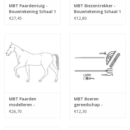
tekst
MBT Paardentuig -
MBT Biezentrekker -
Gewicht in gram
45
Bouwtekening Schaal 1
Bouwtekening Schaal 1
: N/A (40.41.002)
: 10 (40.41.003)
€27,45
€12,80
Bijzonderheden
Een gedetailleerde
modelbouwtekening
dM 6/2017
Kopie artikel: 42.41.045 (2 blz)
Opmerkingen
MBT Paarden
MBT Boeren
modelleren -
gereedschap -
Bouwtekening Schaal 1
Bouwtekening Schaal 1
€26,70
€12,30
: 8 (40.41.004)
: N/A (40.41.005)