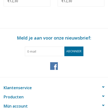
Schaal 1 : 8 (40.41.010)
: 8 (40.41.011)
€12,30
€12,30
Meld je aan voor onze nieuwsbrief:
ABONNEER
Klantenservice
Producten
Mijn account