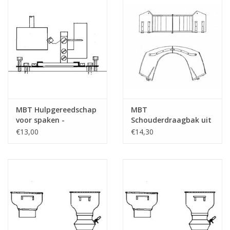
MBT Hulpgereedschap
MBT
voor spaken -
Schouderdraagbak uit
Bouwtekening Schaal 1
de Valle d?osta -
€13,00
€14,30
: 8 (40.41.006)
Bouwtekening Schaal 1
: N/A (40.41.007)