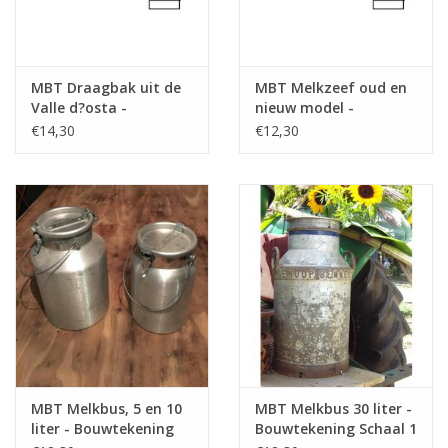
MBT Draagbak uit de
MBT Melkzeef oud en
Valle d?osta -
nieuw model -
Bouwtekening Schaal 1
Bouwtekening Schaal 1
€14,30
€12,30
: 8 (40.41.008)
: 8 (40.41.009)
MBT Melkbus, 5 en 10
MBT Melkbus 30 liter -
liter - Bouwtekening
Bouwtekening Schaal 1