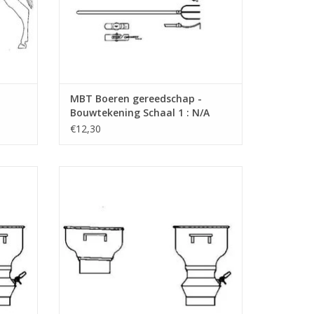
MBT Boeren gereedschap -
Bouwtekening Schaal 1 : N/A
(40.41.005)
€12,30
ta -
MBT Melkzeef oud en nieuw model -
.008)
Bouwtekening Schaal 1 : 8 (40.41.009)
GEN
TOEVOEGEN AAN WINKELWAGEN