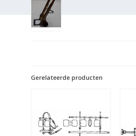
Gerelateerde producten
MBT Paardentuig - Bouwtekening Schaal 1 :
MBT Bi
N/A (40.41.002)
TOEVOEGEN AAN WINKELWAGEN
TO