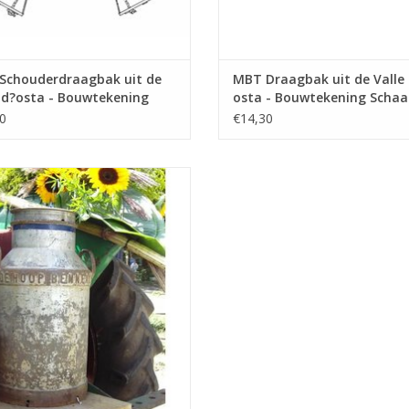
Schouderdraagbak uit de
MBT Draagbak uit de Valle
 d?osta - Bouwtekening
osta - Bouwtekening Schaal 
l 1 : N/A (40.41.007)
(40.41.008)
0
€14,30
Melkbus 30 liter - Bouwtekening
Schaal 1 : 8 (40.41.011)
EVOEGEN AAN WINKELWAGEN