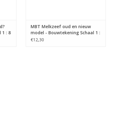
 d?
MBT Melkzeef oud en nieuw
1 : 8
model - Bouwtekening Schaal 1 :
8 (40.41.009)
€12,30