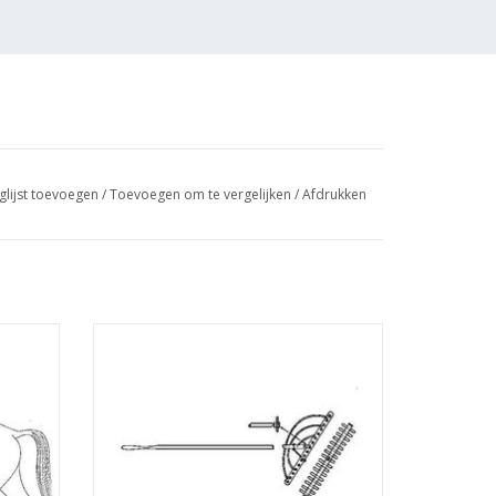
glijst toevoegen
/
Toevoegen om te vergelijken
/
Afdrukken
ekening
MBT Boeren gereedschap - Bouwtekening
Schaal 1 : N/A (40.41.005)
GEN
TOEVOEGEN AAN WINKELWAGEN
blz)