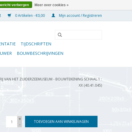
bericht verbergen
Meer over cookies »
0 Artikelen - €0,00
Mijn account / Registreren
NTATIE
TIJDSCHRIFTEN
OUWER
BOUWBESCHRIJVINGEN
RIJ VAN HET ZUIDERZEEMUSEUM - BOUWTEKENING SCHAAL 1 :
XX (40.41.045)
+
TOEVOEGEN AAN WINKELWAGEN
-