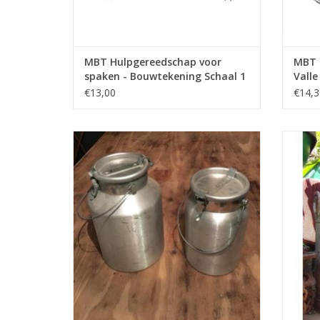
MBT Hulpgereedschap voor
MBT 
spaken - Bouwtekening Schaal 1
Valle
: 8 (40.41.006)
Schaa
€13,00
€14,3
MBT Melkbus, 5 en 10 liter - Bouwtekening
MBT 
Schaal 1 : 8 (40.41.010)
TOEVOEGEN AAN WINKELWAGEN
TO