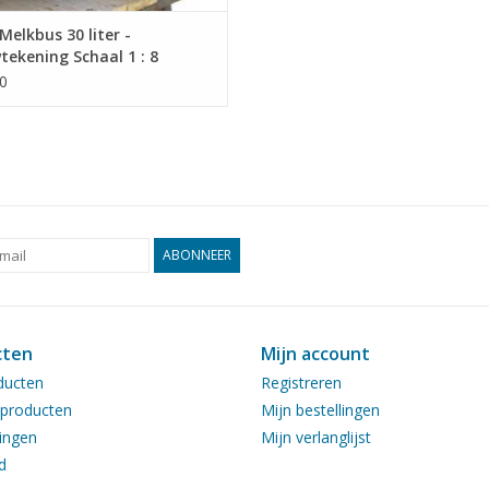
elkbus 30 liter -
ekening Schaal 1 : 8
1.011)
0
ABONNEER
cten
Mijn account
ducten
Registreren
producten
Mijn bestellingen
ingen
Mijn verlanglijst
d