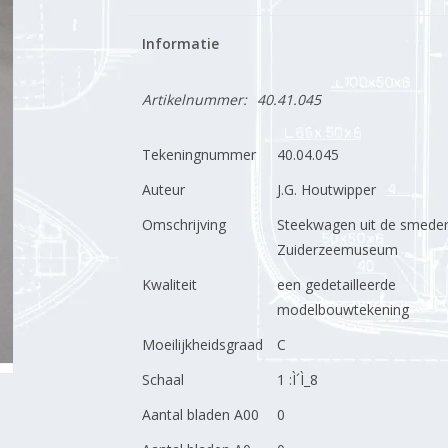
Informatie
Artikelnummer:
40.41.045
Tekeningnummer
40.04.045
Auteur
J.G. Houtwipper
Omschrijving
Steekwagen uit de smederi
Zuiderzeemuseum
Kwaliteit
een gedetailleerde
modelbouwtekening
Moeilijkheidsgraad
C
Schaal
1 :Ì´Ì_8
Aantal bladen A00
0