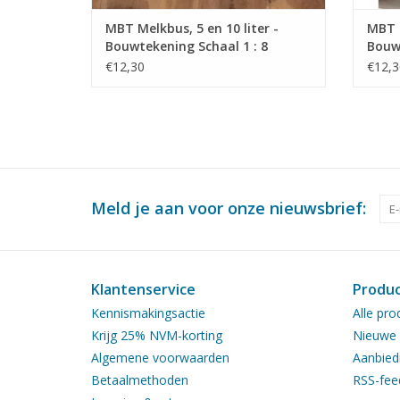
MBT Melkbus, 5 en 10 liter -
MBT M
Bouwtekening Schaal 1 : 8
Bouwt
(40.41.010)
(40.4
€12,30
€12,3
Meld je aan voor onze nieuwsbrief:
Klantenservice
Produ
Kennismakingsactie
Alle pro
Krijg 25% NVM-korting
Nieuwe 
Algemene voorwaarden
Aanbied
Betaalmethoden
RSS-fee