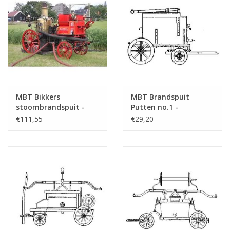
MBT Bikkers
MBT Brandspuit
stoombrandspuit -
Putten no.1 -
Bouwtekening Schaal 1
Bouwtekening Schaal 1
€111,55
€29,20
: 8 (40.42.006)
: 8 (40.42.007)