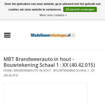
Door het gebruiken van onze website, ga je akkoord met het gebruik van
cookies om onze website te verbeteren.
Dit bericht verbergen
Meer over cookies »
0 Artikelen - €0,00
Home
Schepen
Treinen
MBT Brandweerauto in hout -
Houtbouw
Bouwtekening Schaal 1 : XX (40.42.015)
HOME
/
BRANDWEERAUTO IN HOUT - BOUWTEKENING SCHAAL 1 : XX
Scenery
(40.42.015)
Machines
Documentatie