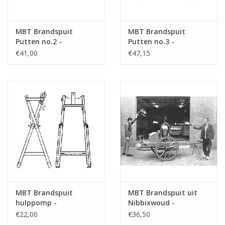
MBT Brandspuit
MBT Brandspuit
Putten no.2 -
Putten no.3 -
Bouwtekening Schaal 1
Bouwtekening Schaal 1
€41,00
€47,15
: 8 (40.42.008)
: 8 (40.42.009)
MBT Brandspuit
MBT Brandspuit uit
hulppomp -
Nibbixwoud -
Bouwtekening Schaal 1
Bouwtekening Schaal 1
€22,00
€36,50
: 8 (40.42.010)
: 8 (40.42.011)