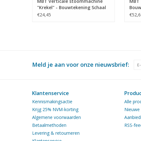
MBT Verticale stoommachine
MBT 
"Krekel" - Bouwtekening Schaal
Bouwt
1 : N/A (60.01.011)
(60.0
€24,45
€52,6
Meld je aan voor onze nieuwsbrief:
Klantenservice
Produ
Kennismakingsactie
Alle pro
Krijg 25% NVM-korting
Nieuwe 
Algemene voorwaarden
Aanbied
Betaalmethoden
RSS-fee
Levering & retourneren
Klantenservice