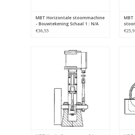
MBT Horizontale stoommachine
MBT 2
- Bouwtekening Schaal 1 : N/A
stoo
(60.01.006)
Bouwt
€36,55
€25,9
(60.0
MBT Verticale stoommachine "Krekel" -
MBT Ba
Bouwtekening Schaal 1 : N/A (60.01.011)
TOEVOEGEN AAN WINKELWAGEN
TO