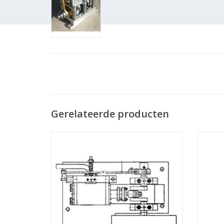
Gerelateerde producten
MBT Dubbelwerkende oscillerende
MBT St
expansie stoommachine - Bouwtekening
incl ve
Schaal 1 : N/A (60.01.001)
TOEVOEGEN AAN WINKELWAGEN
TO