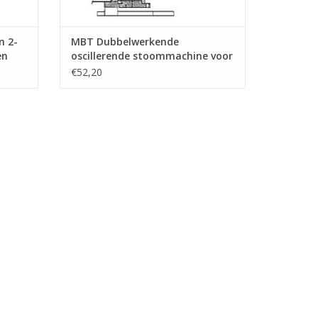
n 2-
MBT Dubbelwerkende
en
oscillerende stoommachine voor
ening
raderboot - Bouwtekening
€52,20
Schaal 1 : N/A (60.01.009)