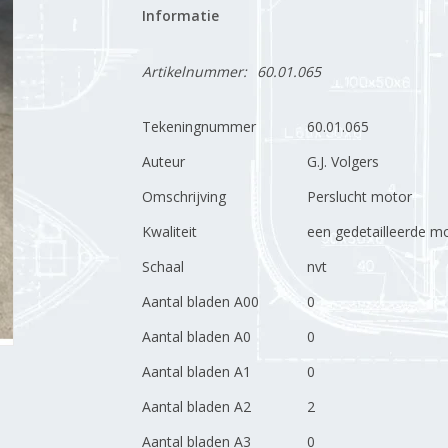
Informatie
Artikelnummer:
60.01.065
Tekeningnummer
60.01.065
Auteur
G.J. Volgers
Omschrijving
Perslucht motor
Kwaliteit
een gedetailleerde 
Schaal
nvt
Aantal bladen A00
0
Aantal bladen A0
0
Aantal bladen A1
0
Aantal bladen A2
2
Aantal bladen A3
0