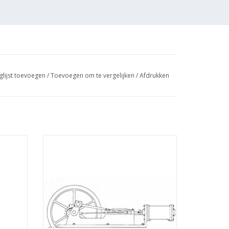
n Loek Smeets
glijst toevoegen
/
Toevoegen om te vergelijken
/
Afdrukken
, waarmee ook de werking van ee stoommachine
 worden
5 (3 blz)
MBT Horizontale stoommachine -
kening
Bouwtekening Schaal 1 : N/A (60.01.005)
TOEVOEGEN AAN WINKELWAGEN
GEN