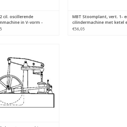
 cil. oscillerende
MBT Stoomplant, vert. 1- e
mmachine in V-vorm -
cilindermachine met ketel 
ekening Schaal 1 : N/A
hulpapparatuur - Bouwtek
5
€56,05
1.007)
Schaal 1 : N/A (60.01.008)
lansstoommachine - Bouwtekening
Schaal 1 : N/A (60.01.012)
EVOEGEN AAN WINKELWAGEN