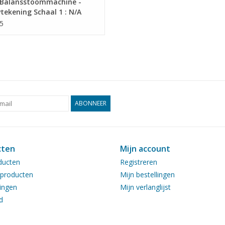
Balansstoommachine -
ekening Schaal 1 : N/A
1.012)
5
ABONNEER
cten
Mijn account
ducten
Registreren
producten
Mijn bestellingen
ingen
Mijn verlanglijst
d