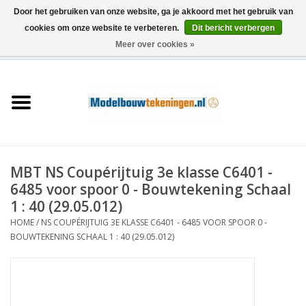
Door het gebruiken van onze website, ga je akkoord met het gebruik van
cookies om onze website te verbeteren.
Dit bericht verbergen
Meer over cookies »
0 Artikelen - €0,00
Home
Schepen
Treinen
MBT NS Coupérijtuig 3e klasse C6401 -
Houtbouw
6485 voor spoor 0 - Bouwtekening Schaal
1 : 40 (29.05.012)
Scenery
HOME
/
NS COUPÉRIJTUIG 3E KLASSE C6401 - 6485 VOOR SPOOR 0 -
BOUWTEKENING SCHAAL 1 : 40 (29.05.012)
Machines
Documentatie