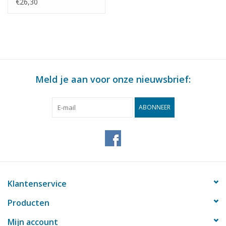
2e klasse AB 7401 -
€26,30
7410 voor spoor 0 -
Bouwtekening Schaal 1
: 40 (29.05.032)
Meld je aan voor onze nieuwsbrief:
ABONNEER
Klantenservice
Producten
Mijn account