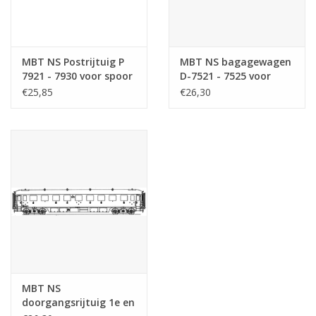
MBT NS Postrijtuig P
MBT NS bagagewagen
7921 - 7930 voor spoor
D-7521 - 7525 voor
0 - Bouwtekening
spoor 0 -
€25,85
€26,30
Schaal 1 : 40
Bouwtekening Schaal 1
(29.05.019)
: 40 (29.05.031)
MBT NS
doorgangsrijtuig 1e en