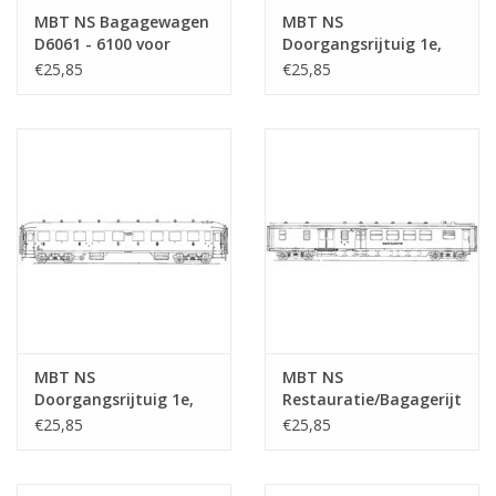
MBT NS Bagagewagen
MBT NS
D6061 - 6100 voor
Doorgangsrijtuig 1e,
spoor 0 -
2e en 3e klasse ABC
€25,85
€25,85
Bouwtekening Schaal 1
7301 - 7303 voor spoor
: 40 (29.05.011)
0 - Bouwtekening
Schaal 1 : 40
(29.05.013)
MBT NS
MBT NS
Doorgangsrijtuig 1e,
Restauratie/Bagagerijtuig
2e en 3e klasse ABC
RD 6951 - 6978 voor
€25,85
€25,85
7521 - 7555 voor spoor
spoor 0 -
0 - Bouwtekening
Bouwtekening Schaal 1
Schaal 1 : 40
: 40 (29.05.016)