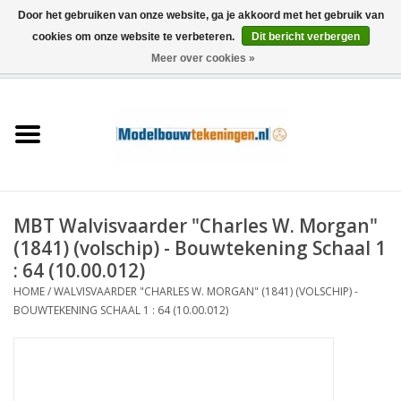
Door het gebruiken van onze website, ga je akkoord met het gebruik van
cookies om onze website te verbeteren.
Dit bericht verbergen
Meer over cookies »
0 Artikelen - €0,00
Home
Schepen
Treinen
MBT Walvisvaarder "Charles W. Morgan"
Houtbouw
(1841) (volschip) - Bouwtekening Schaal 1
: 64 (10.00.012)
Scenery
HOME
/
WALVISVAARDER "CHARLES W. MORGAN" (1841) (VOLSCHIP) -
BOUWTEKENING SCHAAL 1 : 64 (10.00.012)
Machines
Documentatie