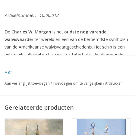
Artikelnummer:
10.00.012
De
Charles W. Morgan
is het
oudste nog varende
walvisvaarder
ter wereld en een van de beroemdste symbolen
van de Amerikaanse walvisvaartgeschiedenis. Het schip is een
belangrijk cultureel en historisch artefact, dat de bloeiperiode
van de walvisvaartindustrie in de 19e eeuw weerspiegelt,
evenals de bijdragen van de Verenigde Staten aan de maritieme
MBT
geschiedenis.
Aan verlanglijst toevoegen
/
Toevoegen om te vergelijken
/
Afdrukken
Geschiedenis van de Charles W. Morgan:
Bouwjaar en Ontwerp:
Gerelateerde producten
Het schip werd in
1841
gebouwd in
New Bedford,
Massachusetts
, door de scheepswerf van
Jethro & Zachariah
Hillman
.