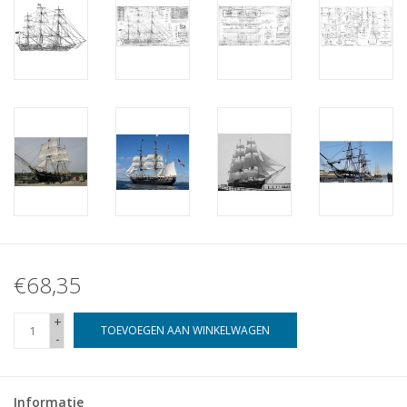
€68,35
+
TOEVOEGEN AAN WINKELWAGEN
-
Informatie