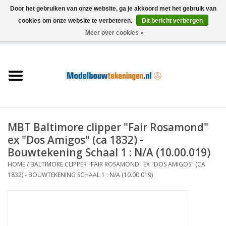
Door het gebruiken van onze website, ga je akkoord met het gebruik van
cookies om onze website te verbeteren.
Dit bericht verbergen
Meer over cookies »
0 Artikelen - €0,00
Home
Schepen
Treinen
MBT Baltimore clipper "Fair Rosamond"
Houtbouw
ex "Dos Amigos" (ca 1832) -
Bouwtekening Schaal 1 : N/A (10.00.019)
Scenery
HOME
/
BALTIMORE CLIPPER "FAIR ROSAMOND" EX "DOS AMIGOS" (CA
1832) - BOUWTEKENING SCHAAL 1 : N/A (10.00.019)
Machines
Documentatie