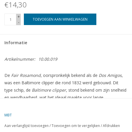
€14,30
+
TOEVOEGEN AAN WINKELWAGEN
-
Informatie
Artikelnummer:
10.00.019
De
Fair Rosamond
, oorspronkelijk bekend als de
Dos Amigos
,
was een Baltimore clipper die rond 1832 werd gebouwd. Dit
type schip, de
Baltimore clipper
, stond bekend om zijn snelheid
en wendbaarheid, wat het ideaal maakte voor lange
handelsreizen, maar ook voor het uitvoeren van piraterij of
smokkelen, wat vaak gebeurde in de 19e eeuw.
MBT
Over de
Fair Rosamond
(ex
Dos Amigos
):
Aan verlanglijst toevoegen
/
Toevoegen om te vergelijken
/
Afdrukken