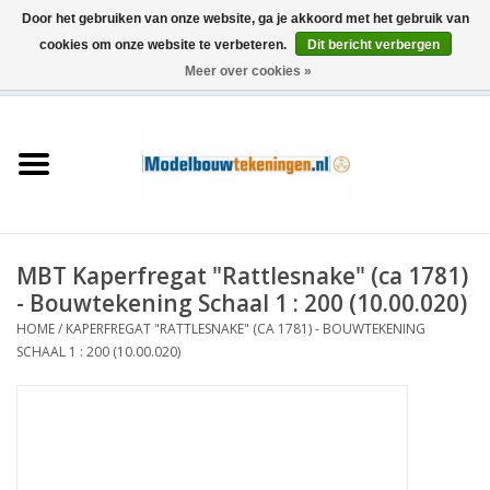
Door het gebruiken van onze website, ga je akkoord met het gebruik van
cookies om onze website te verbeteren.
Dit bericht verbergen
Meer over cookies »
0 Artikelen - €0,00
Home
Schepen
Treinen
MBT Kaperfregat "Rattlesnake" (ca 1781)
Houtbouw
- Bouwtekening Schaal 1 : 200 (10.00.020)
HOME
/
KAPERFREGAT "RATTLESNAKE" (CA 1781) - BOUWTEKENING
Scenery
SCHAAL 1 : 200 (10.00.020)
Machines
Documentatie