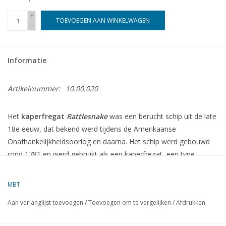
+
TOEVOEGEN AAN WINKELWAGEN
-
Informatie
Artikelnummer:
10.00.020
Het
kaperfregat
Rattlesnake
was een berucht schip uit de late
18e eeuw, dat bekend werd tijdens de Amerikaanse
Onafhankelijkheidsoorlog en daarna. Het schip werd gebouwd
rond 1781 en werd gebruikt als een kaperfregat, een type
oorlogsschip dat werd ingezet door de Verenigde Staten en
andere landen om vijandelijke schepen aan te vallen en te
MBT
plunderen tijdens oorlogstijd, vaak met een tijdelijke vergunning
Aan verlanglijst toevoegen
/
Toevoegen om te vergelijken
/
Afdrukken
van de regering.