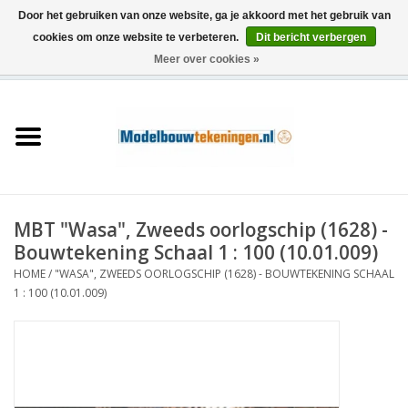
Door het gebruiken van onze website, ga je akkoord met het gebruik van
cookies om onze website te verbeteren.
Dit bericht verbergen
Meer over cookies »
0 Artikelen - €0,00
Home
Schepen
Treinen
MBT "Wasa", Zweeds oorlogschip (1628) -
Houtbouw
Bouwtekening Schaal 1 : 100 (10.01.009)
HOME
/
"WASA", ZWEEDS OORLOGSCHIP (1628) - BOUWTEKENING SCHAAL
Scenery
1 : 100 (10.01.009)
Machines
Documentatie