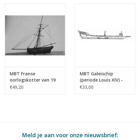
MBT Franse
MBT Galeischip
oorlogskotter van 19
(periode Louis XIV) -
stukken(begin 19e
Bouwtekening Schaal 1
€49,20
€33,00
eeuw) - Bouwtekening
: 75 (10.01.011)
Schaal 1 : N/A
(10.01.010)
Meld je aan voor onze nieuwsbrief: