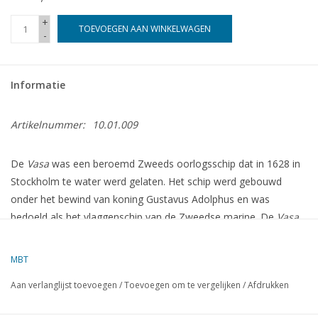
+
TOEVOEGEN AAN WINKELWAGEN
-
Informatie
Artikelnummer:
10.01.009
De
Vasa
was een beroemd Zweeds oorlogsschip dat in 1628 in
Stockholm te water werd gelaten. Het schip werd gebouwd
onder het bewind van koning Gustavus Adolphus en was
bedoeld als het vlaggenschip van de Zweedse marine. De
Vasa
was een indrukwekkend schip, 69 meter lang, met 64 kanonnen
en versierd met gedetailleerde sculpturen. Het was een symbool
MBT
van de macht en rijkdom van Zweden in de vroege 17e eeuw.
Aan verlanglijst toevoegen
/
Toevoegen om te vergelijken
/
Afdrukken