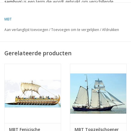
sambuq
) is een term die wordt gebruikt om verschillende
soorten houten, vaak
eenmastige zeilschepen
te beschrijven,
en het was een belangrijk schip in de maritieme traditie van de
MBT
Arabische en Islamitische landen.
Aan verlanglijst toevoegen
/
Toevoegen om te vergelijken
/
Afdrukken
Kenmerken van de Arabische Sambuco:
Gerelateerde producten
Scheepsontwerp
:
De
sambuco
had meestal een
enkele mast
met een
lateenzeil
(een schuin hangend zeil), wat het schip goed
geschikt maakte voor het navigeren langs de kusten van de
Arabische wereld, waar de windomstandigheden vaak
onvoorspelbaar zijn.
Het schip had een
smalle romp
en was
vrij licht
gebouwd,
waardoor het snel en wendbaar was. Dit maakte het geschikt
voor zowel handels- als militaire doeleinden.
MBT Fenicische
MBT Topzeilschoener