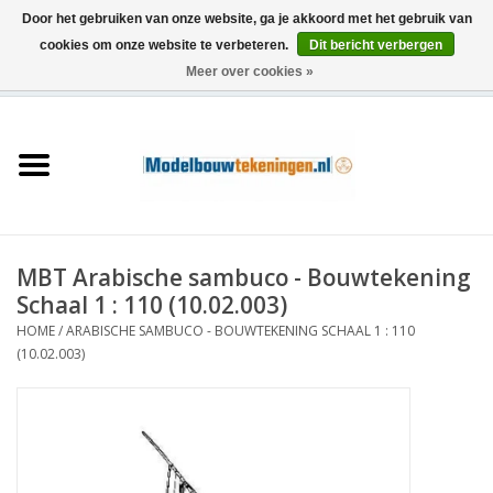
Door het gebruiken van onze website, ga je akkoord met het gebruik van
cookies om onze website te verbeteren.
Dit bericht verbergen
Meer over cookies »
0 Artikelen - €0,00
Home
Schepen
Treinen
MBT Arabische sambuco - Bouwtekening
Houtbouw
Schaal 1 : 110 (10.02.003)
HOME
/
ARABISCHE SAMBUCO - BOUWTEKENING SCHAAL 1 : 110
Scenery
(10.02.003)
Machines
Documentatie