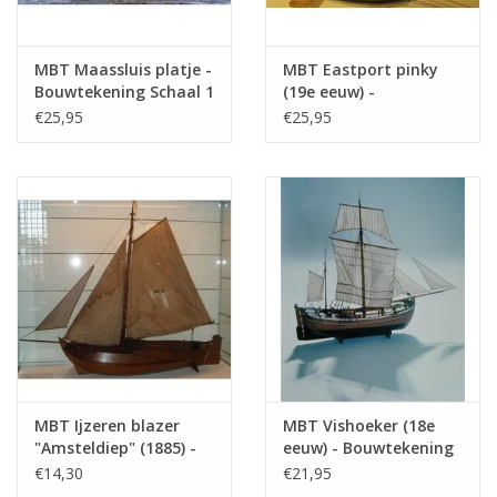
MBT Maassluis platje -
MBT Eastport pinky
Bouwtekening Schaal 1
(19e eeuw) -
: 20 (10.03.007)
Bouwtekening Schaal 1
€25,95
€25,95
: 40 (10.03.008)
MBT Ijzeren blazer
MBT Vishoeker (18e
"Amsteldiep" (1885) -
eeuw) - Bouwtekening
Bouwtekening Schaal 1
Schaal 1 : 71
€14,30
€21,95
: 75 (10.03.009)
(10.03.010)