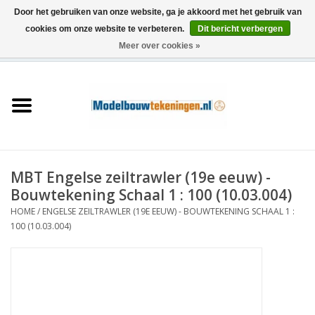
Door het gebruiken van onze website, ga je akkoord met het gebruik van
cookies om onze website te verbeteren.
Dit bericht verbergen
Meer over cookies »
0 Artikelen - €0,00
Home
Schepen
Treinen
MBT Engelse zeiltrawler (19e eeuw) -
Houtbouw
Bouwtekening Schaal 1 : 100 (10.03.004)
HOME
/
ENGELSE ZEILTRAWLER (19E EEUW) - BOUWTEKENING SCHAAL 1 :
Scenery
100 (10.03.004)
Machines
Documentatie