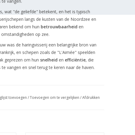
 te vangen.
s, wat "de geliefde" betekent, en het is typisch
sserijschepen langs de kusten van de Noordzee en
 waren bekend om hun
betrouwbaarheid
en
ge omstandigheden op zee.
w was de haringvisserij een belangrijke bron van
ankrijk, en schepen zoals de "L'Aimée" speelden
vaak geprezen om hun
snelheid
en
efficiëntie
, die
 te vangen en snel terug te keren naar de haven.
nse haringloggers te vinden, en sommige van de
glijst toevoegen
/
Toevoegen om te vergelijken
/
Afdrukken
ieme musea
of
historische havens
. De "L'Aimée"
langrijk onderdeel zijn van de maritieme