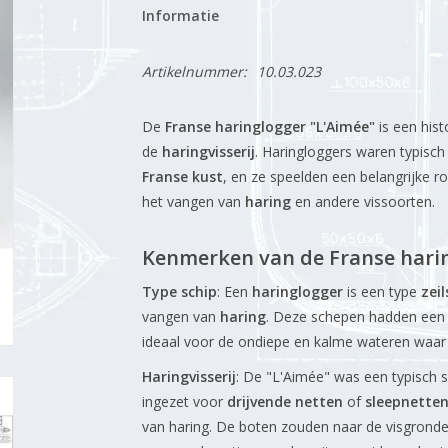
Informatie
Artikelnummer:
10.03.023
De
Franse haringlogger "L'Aimée"
is een hist
de
haringvisserij
. Haringloggers waren typisch 
Franse kust
, en ze speelden een belangrijke rol
het vangen van
haring
en andere vissoorten.
Kenmerken van de
Franse hari
Type schip
: Een
haringlogger
is een type
zeil
vangen van
haring
. Deze schepen hadden een g
ideaal voor de ondiepe en kalme wateren waar
Haringvisserij
: De "L'Aimée" was een typisch 
ingezet voor
drijvende netten
of
sleepnette
van haring. De boten zouden naar de visgronden