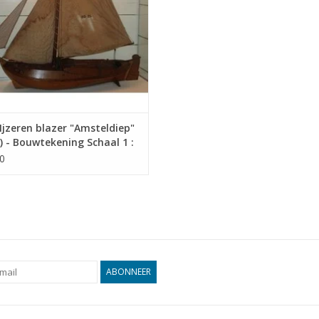
jzeren blazer "Amsteldiep"
) - Bouwtekening Schaal 1 :
0.03.009)
0
ABONNEER