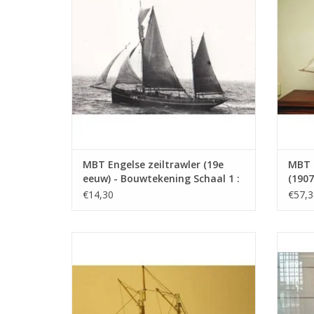
MBT Engelse zeiltrawler (19e
MBT 
eeuw) - Bouwtekening Schaal 1 :
(1907
100 (10.03.004)
20 (1
€14,30
€57,3
MBT Eastport pinky (19e eeuw) -
MBT Ij
Bouwtekening Schaal 1 : 40 (10.03.008)
Bouwt
TOEVOEGEN AAN WINKELWAGEN
TO