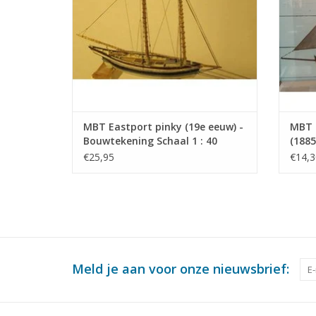
MBT Eastport pinky (19e eeuw) -
MBT I
Bouwtekening Schaal 1 : 40
(1885
(10.03.008)
75 (1
€25,95
€14,3
Meld je aan voor onze nieuwsbrief: