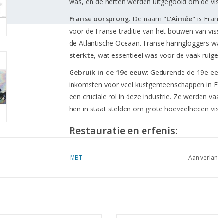
was, en de netten werden uitgegooid om de vis
Franse oorsprong
: De naam
"L'Aimée"
is Fran
voor de Franse traditie van het bouwen van vi
de Atlantische Oceaan. Franse haringloggers
sterkte
, wat essentieel was voor de vaak rui
Gebruik in de 19e eeuw
: Gedurende de 19e eeu
inkomsten voor veel kustgemeenschappen in Fr
een cruciale rol in deze industrie. Ze werden 
hen in staat stelden om grote hoeveelheden vis
Restauratie en erfenis:
Er zijn nog steeds enkele replica's van de Fra
MBT
Aan verlan
originele boten zijn bewaard gebleven in
marit
zou, indien bewaard of gereconstrueerd, een be
geschiedenis van de Franse visserij.
Specificaties :