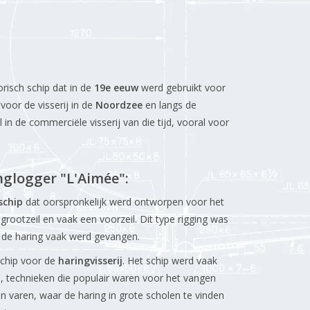
orisch schip dat in de
19e eeuw
werd gebruikt voor
voor de visserij in de
Noordzee
en langs de
 in de commerciële visserij van die tijd, vooral voor
nglogger "L'Aimée"
:
schip
dat oorspronkelijk werd ontworpen voor het
rootzeil en vaak een voorzeil. Dit type rigging was
 de haring vaak werd gevangen.
schip voor de
haringvisserij
. Het schip werd vaak
n
, technieken die populair waren voor het vangen
 varen, waar de haring in grote scholen te vinden