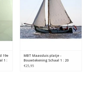
 (4 blz)
d 19e
MBT Maassluis platje -
l 1 :
Bouwtekening Schaal 1 : 20
(10.03.007)
€25,95