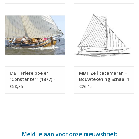
MBT Friese boeier
MBT Zeil catamaran -
"Constanter" (1877) -
Bouwtekening Schaal 1
Bouwtekening Schaal 1
: 20 (10.06.013)
€58,35
€26,15
: 15 (10.06.012)
Meld je aan voor onze nieuwsbrief: