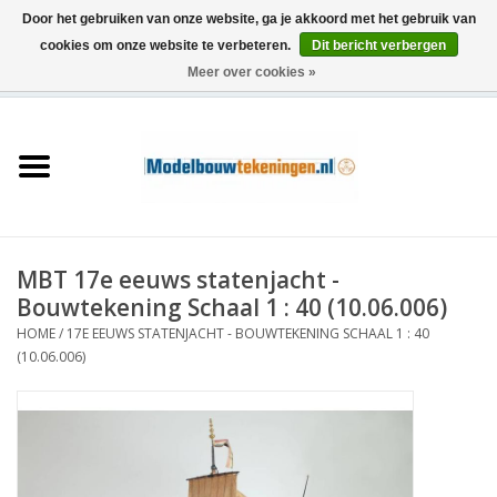
Door het gebruiken van onze website, ga je akkoord met het gebruik van
cookies om onze website te verbeteren.
Dit bericht verbergen
Meer over cookies »
0 Artikelen - €0,00
Home
Schepen
Treinen
MBT 17e eeuws statenjacht -
Houtbouw
Bouwtekening Schaal 1 : 40 (10.06.006)
HOME
/
17E EEUWS STATENJACHT - BOUWTEKENING SCHAAL 1 : 40
Scenery
(10.06.006)
Machines
Documentatie