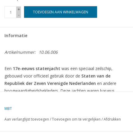
+
TOEVOEGEN AAN WINKELWAGEN
-
Informatie
Artikelnummer:
10.06.006
Een
17e-eeuws statenjacht
was een speciaal zeilschip,
gebouwd voor officieel gebruik door de
Staten van de
Republiek der Zeven Verenigde Nederlanden
en andere
hoogwaardigheidsbekleders. Deze jachten waren luxueus
uitgevoerd en dienden vooral als
representatieve schepen
,
niet voor oorlog of handel.
MBT
Aan verlanglijst toevoegen
/
Toevoegen om te vergelijken
/
Afdrukken
Kenmerk
Beschrijving
Ceremoniële en diplomatieke reizen, vervoer van