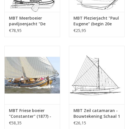
MBT Meerboeier
MBT Plezierjacht "Paul
paviljoenjacht "De
Eugene" (begin 20e
Waakzaamheid" (1832)
eeuw) - Bouwtekening
€78,95
€25,95
- Bouwtekening Schaal
Schaal 1 : 30
1 : 30 (10.06.007)
(10.06.008)
MBT Friese boeier
MBT Zeil catamaran -
"Constanter" (1877) -
Bouwtekening Schaal 1
Bouwtekening Schaal 1
: 20 (10.06.013)
€58,35
€26,15
: 15 (10.06.012)