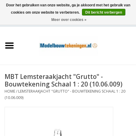
Door het gebruiken van onze website, ga je akkoord met het gebruik van
cookies om onze website te verbeteren.
Dit bericht verbergen
Meer over cookies »
0 Artikelen - €0,00
Home
Schepen
Treinen
MBT Lemsteraakjacht "Grutto" -
Houtbouw
Bouwtekening Schaal 1 : 20 (10.06.009)
HOME
/
LEMSTERAAKJACHT "GRUTTO" - BOUWTEKENING SCHAAL 1 : 20
Scenery
(10.06.009)
Machines
Documentatie