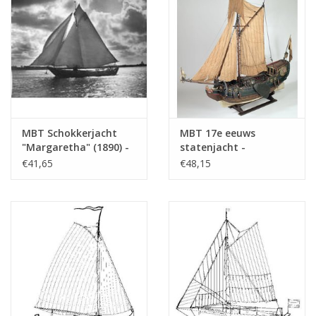
MBT Schokkerjacht
MBT 17e eeuws
"Margaretha" (1890) -
statenjacht -
Bouwtekening Schaal 1
Bouwtekening Schaal 1
€41,65
€48,15
: 50 (10.06.005)
: 40 (10.06.006)