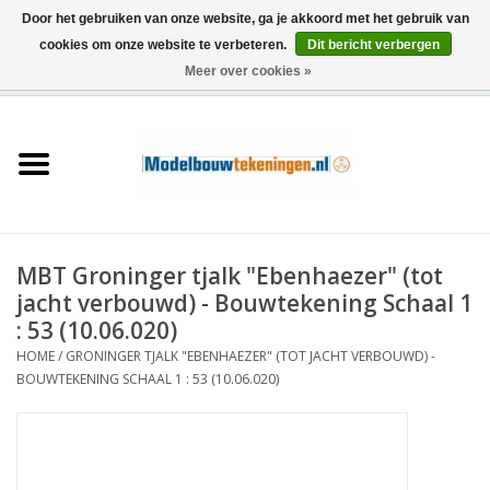
Door het gebruiken van onze website, ga je akkoord met het gebruik van
cookies om onze website te verbeteren.
Dit bericht verbergen
Meer over cookies »
0 Artikelen - €0,00
Home
Schepen
Treinen
MBT Groninger tjalk "Ebenhaezer" (tot
Houtbouw
jacht verbouwd) - Bouwtekening Schaal 1
: 53 (10.06.020)
Scenery
HOME
/
GRONINGER TJALK "EBENHAEZER" (TOT JACHT VERBOUWD) -
BOUWTEKENING SCHAAL 1 : 53 (10.06.020)
Machines
Documentatie