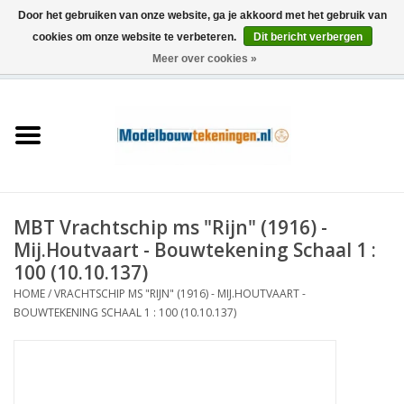
Door het gebruiken van onze website, ga je akkoord met het gebruik van
cookies om onze website te verbeteren.
Dit bericht verbergen
Meer over cookies »
0 Artikelen - €0,00
Home
Schepen
Treinen
MBT Vrachtschip ms "Rijn" (1916) -
Houtbouw
Mij.Houtvaart - Bouwtekening Schaal 1 :
100 (10.10.137)
Scenery
HOME
/
VRACHTSCHIP MS "RIJN" (1916) - MIJ.HOUTVAART -
BOUWTEKENING SCHAAL 1 : 100 (10.10.137)
Machines
Documentatie