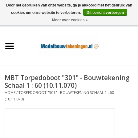
Door het gebruiken van onze website, ga je akkoord met het gebruik van
cookies om onze website te verbeteren.
Dit bericht verbergen
Meer over cookies »
0 Artikelen - €0,00
Home
Schepen
Treinen
MBT Torpedoboot "301" - Bouwtekening
Houtbouw
Schaal 1 : 60 (10.11.070)
HOME
/
TORPEDOBOOT "301" - BOUWTEKENING SCHAAL 1 : 60
Scenery
(10.11.070)
Machines
Documentatie