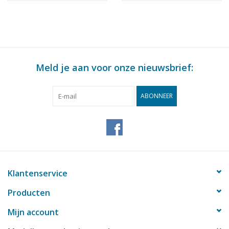
Opmerkingen
artek 0012
Bouwtekening Schaal 1
klasse - Bouwtekening
: 100 (10.11.011)
Schaal 1 : 100
(10.11.012)
Meld je aan voor onze nieuwsbrief:
ABONNEER
Klantenservice
Producten
Mijn account