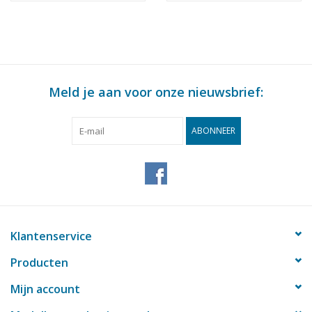
Opmerkingen
artek 0012
Bouwtekening Schaal 1
klasse - Bouwtekening
: 100 (10.11.011)
Schaal 1 : 100
(10.11.012)
Meld je aan voor onze nieuwsbrief:
ABONNEER
Klantenservice
Producten
Mijn account