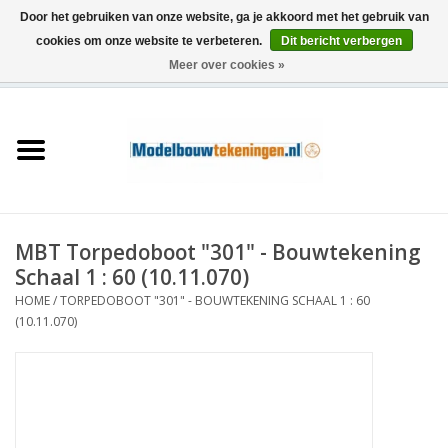
Door het gebruiken van onze website, ga je akkoord met het gebruik van
cookies om onze website te verbeteren.
Dit bericht verbergen
Meer over cookies »
0 Artikelen - €0,00
Home
Schepen
Treinen
MBT Torpedoboot "301" - Bouwtekening
Houtbouw
Schaal 1 : 60 (10.11.070)
HOME
/
TORPEDOBOOT "301" - BOUWTEKENING SCHAAL 1 : 60
Scenery
(10.11.070)
Machines
Documentatie