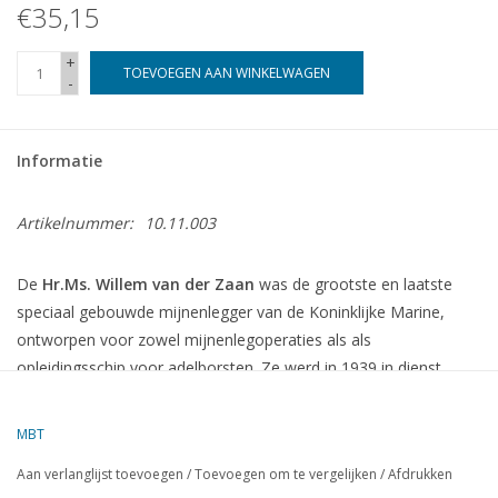
€35,15
+
TOEVOEGEN AAN WINKELWAGEN
-
Informatie
Artikelnummer:
10.11.003
De
Hr.Ms. Willem van der Zaan
was de grootste en laatste
speciaal gebouwde mijnenlegger van de Koninklijke Marine,
ontworpen voor zowel mijnenlegoperaties als als
opleidingsschip voor adelborsten.
Ze werd in 1939 in dienst
gesteld, slechts enkele dagen voor het uitbreken van de Tweede
Wereldoorlog.
MBT
Technische Specificaties
Aan verlanglijst toevoegen
/
Toevoegen om te vergelijken
/
Afdrukken