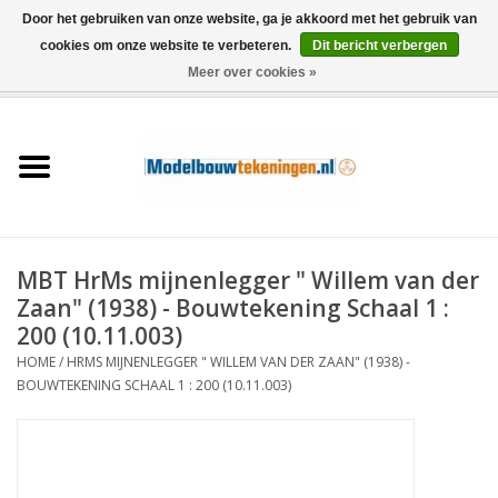
Door het gebruiken van onze website, ga je akkoord met het gebruik van
cookies om onze website te verbeteren.
Dit bericht verbergen
Meer over cookies »
0 Artikelen - €0,00
Home
Schepen
Treinen
MBT HrMs mijnenlegger " Willem van der
Houtbouw
Zaan" (1938) - Bouwtekening Schaal 1 :
200 (10.11.003)
Scenery
HOME
/
HRMS MIJNENLEGGER " WILLEM VAN DER ZAAN" (1938) -
BOUWTEKENING SCHAAL 1 : 200 (10.11.003)
Machines
Documentatie