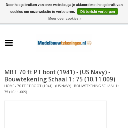
Door het gebruiken van onze website, ga je akkoord met het gebruik van
cookies om onze website te verbeteren.
Dit bericht verbergen
Meer over cookies »
0 Artikelen - €0,00
Home
Schepen
Treinen
MBT 70 ft PT boot (1941) - (US Navy) -
Houtbouw
Bouwtekening Schaal 1 : 75 (10.11.009)
HOME
/
70 FT PT BOOT (1941) - (US NAVY) - BOUWTEKENING SCHAAL 1 :
Scenery
75 (10.11.009)
Machines
Documentatie