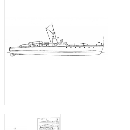
Tijdschriften
Nieuwe tekeningen
NIEUWE TIJDSCHRIFTEN
ABONNEMENT DE
MODELBOUWER
Bouwbeschrijvingen