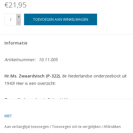
€21,95
+
TOEVOEGEN AAN WINKELWAGEN
-
Informatie
Artikelnummer:
10.11.005
Hr.Ms. Zwaardvisch (P-322)
, de Nederlandse onderzeeboot uit
1943! Hier is een overzicht:
Type:
Onderzeeboot, Britse U-klasse
Bouwjaar:
1943
Oorsprong:
Gebouwd in het Verenigd Koninkrijk
MBT
Dienst bij:
Koninklijke Marine (ex- Britse Royal Navy)
Aan verlanglijst toevoegen
/
Toevoegen om te vergelijken
/
Afdrukken