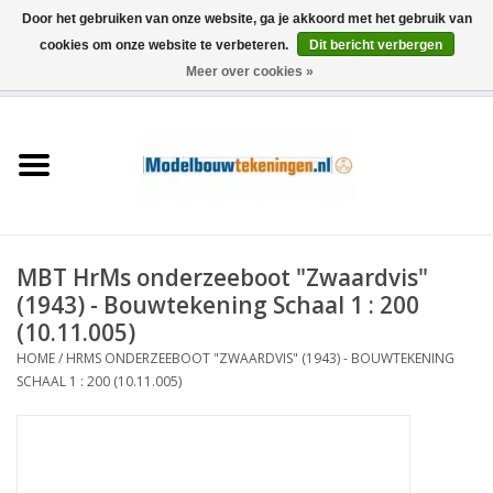
Door het gebruiken van onze website, ga je akkoord met het gebruik van
cookies om onze website te verbeteren.
Dit bericht verbergen
Meer over cookies »
0 Artikelen - €0,00
Home
Schepen
Treinen
MBT HrMs onderzeeboot "Zwaardvis"
Houtbouw
(1943) - Bouwtekening Schaal 1 : 200
(10.11.005)
Scenery
HOME
/
HRMS ONDERZEEBOOT "ZWAARDVIS" (1943) - BOUWTEKENING
SCHAAL 1 : 200 (10.11.005)
Machines
Documentatie