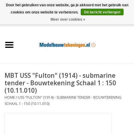
Door het gebruiken van onze website, ga je akkoord met het gebruik van
cookies om onze website te verbeteren.
Dit bericht verbergen
Meer over cookies »
0 Artikelen - €0,00
Home
Schepen
Treinen
MBT USS "Fulton" (1914) - submarine
Houtbouw
tender - Bouwtekening Schaal 1 : 150
(10.11.010)
Scenery
HOME
/
USS "FULTON" (1914) - SUBMARINE TENDER - BOUWTEKENING
SCHAAL 1 : 150 (10.11.010)
Machines
Documentatie