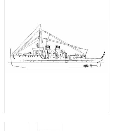
Tijdschriften
Nieuwe tekeningen
NIEUWE TIJDSCHRIFTEN
ABONNEMENT DE
MODELBOUWER
Bouwbeschrijvingen