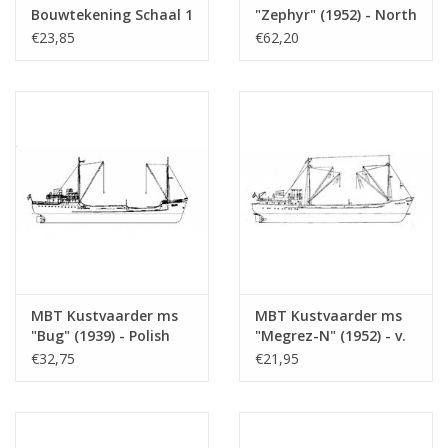
Gewicht in gram
265
Bouwtekening Schaal 1
"Zephyr" (1952) - North
: 100 (10.12.001)
Westland Shipping Co.
€23,85
€62,20
Bijzonderheden
l.o.a. 87 cm
Ltd (New Zealand) -
Bouwtekening Schaal 1
Opmerkingen
rederij?
: 50 (10.12.002)
Check juiste naam
artek 4087
MBT Kustvaarder ms
MBT Kustvaarder ms
"Bug" (1939) - Polish
"Megrez-N" (1952) - v.
Steamship Co (PZM),
Nievelt Goudriaan -
€32,75
€21,95
Stettin -
Bouwtekening Schaal 1
Bouwtekening Schaal 1
: 200 (10.12.005)
: 100 (10.12.004)