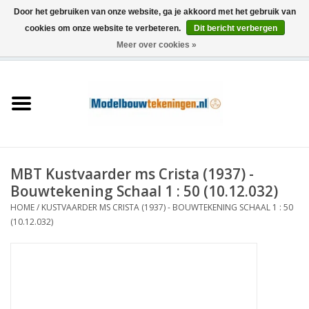
Door het gebruiken van onze website, ga je akkoord met het gebruik van
cookies om onze website te verbeteren.
Dit bericht verbergen
Meer over cookies »
0 Artikelen - €0,00
Home
Schepen
Treinen
MBT Kustvaarder ms Crista (1937) -
Houtbouw
Bouwtekening Schaal 1 : 50 (10.12.032)
HOME
/
KUSTVAARDER MS CRISTA (1937) - BOUWTEKENING SCHAAL 1 : 50
Scenery
(10.12.032)
Machines
Documentatie