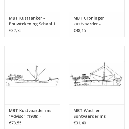
MBT Kusttanker -
MBT Groninger
Bouwtekening Schaal 1
kustvaarder -
: 100 (10.12.011)
Bouwtekening Schaal 1
€32,75
€48,15
: 50 (10.12.012)
MBT Kustvaarder ms
MBT Wad- en
"Adviso" (1938) -
Sontvaarder ms
Bouwtekening Schaal 1
"Mado" (1932) - D.
€78,55
€31,40
: 50 (10.12.014)
Stienstra, Groningen -