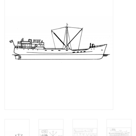
Tijdschriften
Nieuwe tekeningen
NIEUWE TIJDSCHRIFTEN
ABONNEMENT DE
MODELBOUWER
Bouwbeschrijvingen