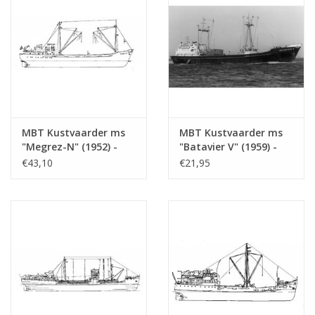
MBT Kustvaarder ms
MBT Kustvaarder ms
"Megrez-N" (1952) -
"Batavier V" (1959) -
van Nievelt Goudriaan
Wm.H. MÌÎ_ller & Co. -
€43,10
€21,95
- Bouwtekening Schaal
Bouwtekening Schaal 1
1 : 100 (10.12.005/A)
: 200 (10.12.006)