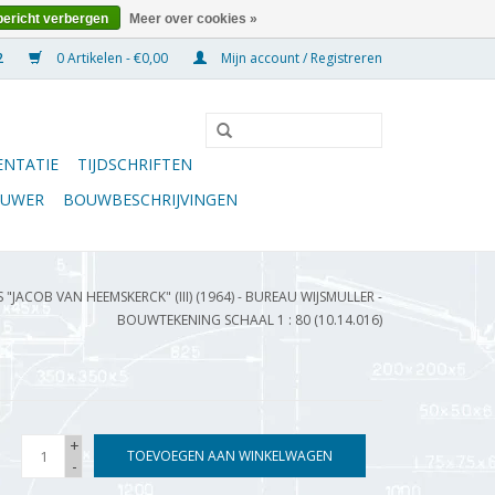
bericht verbergen
Meer over cookies »
0 Artikelen - €0,00
Mijn account / Registreren
NTATIE
TIJDSCHRIFTEN
OUWER
BOUWBESCHRIJVINGEN
 "JACOB VAN HEEMSKERCK" (III) (1964) - BUREAU WIJSMULLER -
BOUWTEKENING SCHAAL 1 : 80 (10.14.016)
+
TOEVOEGEN AAN WINKELWAGEN
-