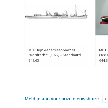
MBT Rijn-radersleepboot ss
MBT 
"Dordrecht" (1922) - Standaard
(1883
Transp. Mij, Rotterdam -
Bouwt
€41,65
€44,3
Bouwtekening Schaal 1 : 100
(10.1
(10.14.011)
Meld je aan voor onze nieuwsbrief: