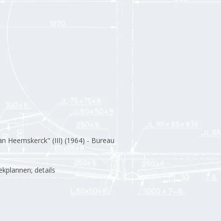
an Heemskerck" (III) (1964) - Bureau
dekplannen; details