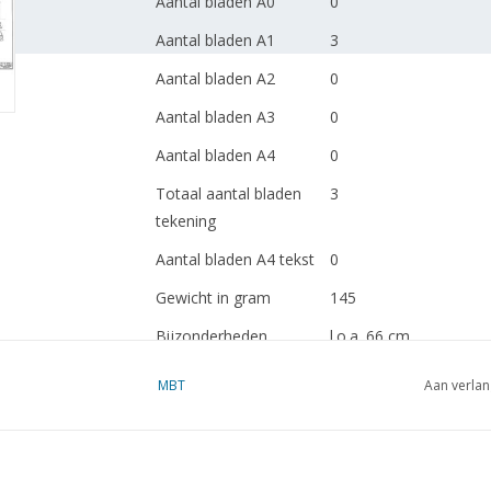
Aantal bladen A0
0
Aantal bladen A1
3
Aantal bladen A2
0
Aantal bladen A3
0
Aantal bladen A4
0
Totaal aantal bladen
3
tekening
Aantal bladen A4 tekst
0
Gewicht in gram
145
Bijzonderheden
l.o.a. 66 cm
MBT
Aan verlan
dM 1969/10
Kopie artikel: 12.14.016
Opmerkingen