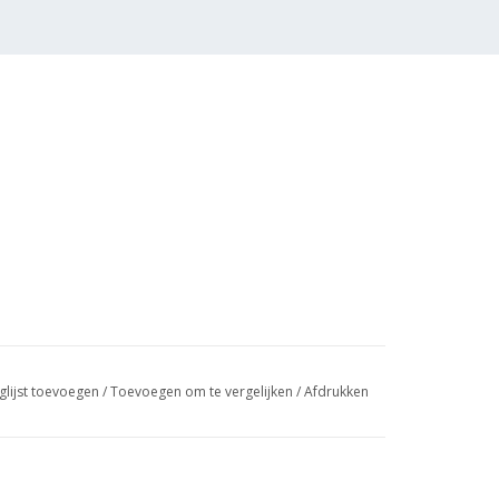
glijst toevoegen
/
Toevoegen om te vergelijken
/
Afdrukken
 (4 blz)