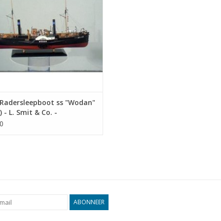
Radersleepboot ss "Wodan"
) - L. Smit & Co. -
ekening Schaal 1 : 60
0
4.012)
ABONNEER