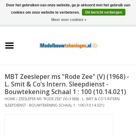
Door het gebruiken van onze website, ga je akkoord met het gebruik van
cookies om onze website te verbeteren.
Dit bericht verbergen
Meer over cookies »
0 Artikelen - €0,00
Home
Schepen
Treinen
MBT Zeesleper ms "Rode Zee" (V) (1968) -
Houtbouw
L. Smit & Co's Intern. Sleepdienst -
Bouwtekening Schaal 1 : 100 (10.14.021)
Scenery
HOME
/
ZEESLEPER MS "RODE ZEE" (V) (1968) - L. SMIT & CO'S INTERN.
SLEEPDIENST - BOUWTEKENING SCHAAL 1 : 100 (10.14.021)
Machines
Documentatie