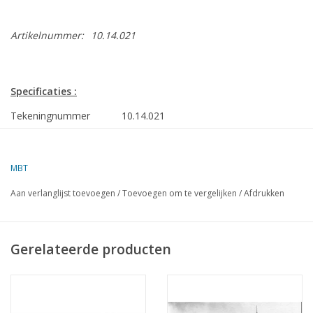
Artikelnummer:
10.14.021
Specificaties :
Tekeningnummer
10.14.021
Auteur
J. Mooldijk
MBT
Omschrijving
zeesleper ms "Rode Zee" (V) (1968) - L. Sm
Sleepdienst
Aan verlanglijst toevoegen
/
Toevoegen om te vergelijken
/
Afdrukken
Kwaliteit
sp/lijnen; zijaanzicht; dekplan; details
Schaal
1 : 100
Gerelateerde producten
Aantal bladen A00
0
Aantal bladen A0
0