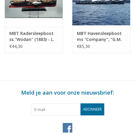
MBT Radersleepboot
MBT Havensleepboot
ss "Wodan" (1883) - L.
ms "Company", "G.M.
Smit & Co. -
Roentgen" (1961) -
€44,30
€85,30
Bouwtekening Schaal 1
Wilton Feijenoord -
: 60 (10.14.012)
Bouwtekening Schaal 1
: 33 (10.14.013)
Meld je aan voor onze nieuwsbrief:
ABONNEER