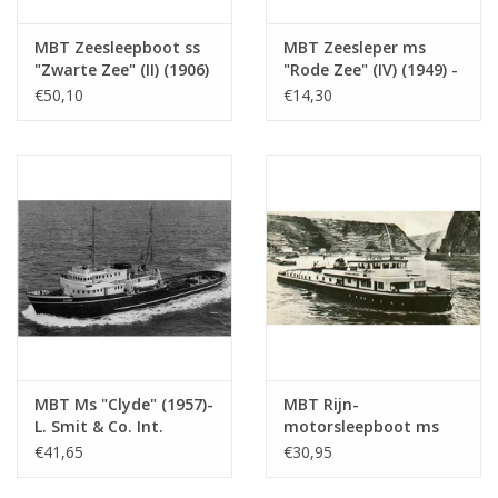
MBT Zeesleepboot ss
MBT Zeesleper ms
"Zwarte Zee" (II) (1906)
"Rode Zee" (IV) (1949) -
- Bouwtekening Schaal
L. Smit & Co. Int.
€50,10
€14,30
1 : 50 (10.14.006/A)
Sleepdienst -
Bouwtekening Schaal 1
: 200 (10.14.007)
MBT Ms "Clyde" (1957)-
MBT Rijn-
L. Smit & Co. Int.
motorsleepboot ms
Sleepd.-1973 "Smit
"Damco-21 Alexander
€41,65
€30,95
Salvor"-Smit Int. -
von Engelberg" (1959) -
Bouwtekening Schaal 1
Damco Scheepv. Mij. -