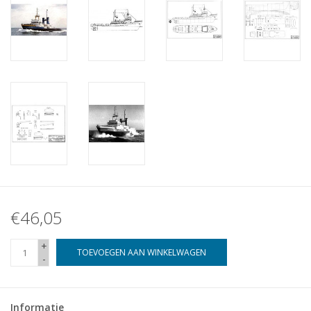
€46,05
+
TOEVOEGEN AAN WINKELWAGEN
-
Informatie