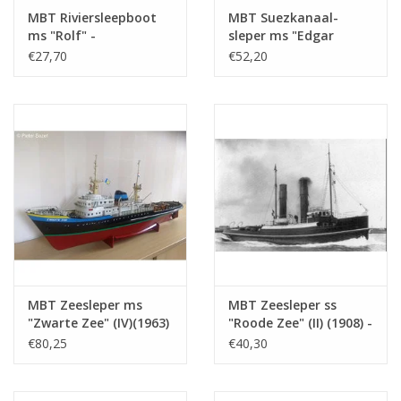
Aantal bladen A4 tekst
0
MBT Riviersleepboot
MBT Suezkanaal-
Gewicht in gram
145
ms "Rolf" -
sleper ms "Edgar
Bouwtekening Schaal 1
Bonnet" (1954) -
€27,70
€52,20
Bijzonderheden
l.o.a. 120 cm
: 50 (10.14.002)
Suezkanaal Mij.; na
1958 "Antar" -
Opmerkingen
artek 4253
Bouwtekening Schaal 1
: 100 (10.14.003)
MBT Zeesleper ms
MBT Zeesleper ss
"Zwarte Zee" (IV)(1963)
"Roode Zee" (II) (1908) -
- L. Smit & Co. -
L. Smit & Co. -
€80,25
€40,30
Bouwtekening Schaal 1
Bouwtekening Schaal 1
: 100 (10.14.005)
: 80 (10.14.006)