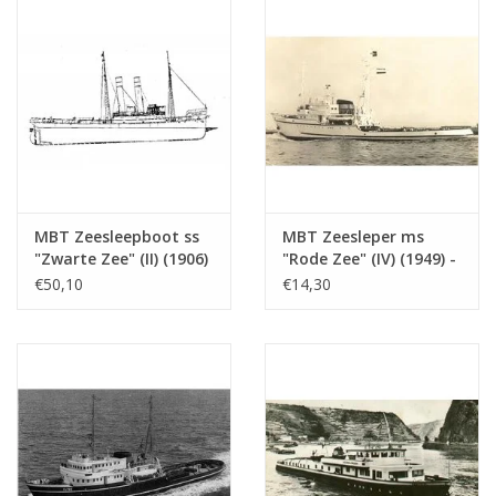
MBT Zeesleepboot ss
MBT Zeesleper ms
"Zwarte Zee" (II) (1906)
"Rode Zee" (IV) (1949) -
- Bouwtekening Schaal
L. Smit & Co. Int.
€50,10
€14,30
1 : 50 (10.14.006/A)
Sleepdienst -
Bouwtekening Schaal 1
: 200 (10.14.007)