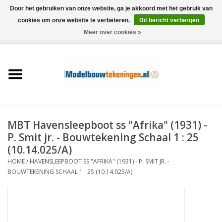
Door het gebruiken van onze website, ga je akkoord met het gebruik van
cookies om onze website te verbeteren.
Dit bericht verbergen
Meer over cookies »
0 Artikelen - €0,00
Home
Schepen
Treinen
MBT Havensleepboot ss "Afrika" (1931) -
Houtbouw
P. Smit jr. - Bouwtekening Schaal 1 : 25
(10.14.025/A)
Scenery
HOME
/
HAVENSLEEPBOOT SS "AFRIKA" (1931) - P. SMIT JR. -
BOUWTEKENING SCHAAL 1 : 25 (10.14.025/A)
Machines
Documentatie