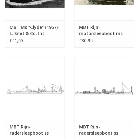
MBT Ms "Clyde" (1957)-
MBT Rijn-
L. Smit & Co. Int.
motorsleepboot ms
Sleepd.-1973 "Smit
"Damco-21 Alexander
€41,65
€30,95
Salvor"-Smit Int. -
von Engelberg" (1959) -
Bouwtekening Schaal 1
Damco Scheepv. Mij. -
: 100 (10.14.008)
Bouwtekening Schaal 1
: 100 (10.14.009)
MBT Rijn-
MBT Rijn-
radersleepboot ss
radersleepboot ss