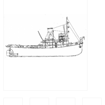
Tijdschriften
Nieuwe tekeningen
NIEUWE TIJDSCHRIFTEN
ABONNEMENT DE
MODELBOUWER
Bouwbeschrijvingen