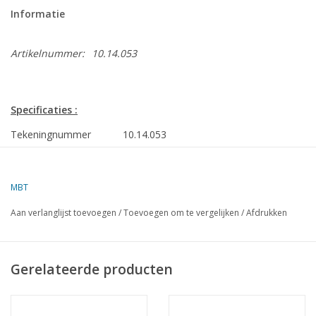
Informatie
Artikelnummer:
10.14.053
Specificaties :
Tekeningnummer
10.14.053
Auteur
A.F.J. Dunweg
MBT
Omschrijving
duikmoederschip ms "Deepwater 1" (1983)
"Deepwater 2"
Aan verlanglijst toevoegen
/
Toevoegen om te vergelijken
/
Afdrukken
Kwaliteit
bouwspanten; zijaanzicht; dekplannen;
Schaal
1 :40
Gerelateerde producten
Aantal bladen A00
0
Aantal bladen A0
0