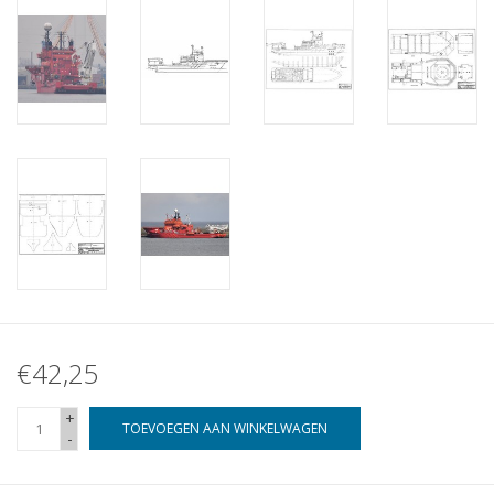
€42,25
+
TOEVOEGEN AAN WINKELWAGEN
-