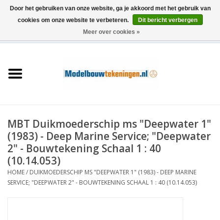
Door het gebruiken van onze website, ga je akkoord met het gebruik van
cookies om onze website te verbeteren.
Dit bericht verbergen
Meer over cookies »
0 Artikelen - €0,00
Home
Schepen
Treinen
MBT Duikmoederschip ms "Deepwater 1"
Houtbouw
(1983) - Deep Marine Service; "Deepwater
2" - Bouwtekening Schaal 1 : 40
Scenery
(10.14.053)
HOME
/
DUIKMOEDERSCHIP MS "DEEPWATER 1" (1983) - DEEP MARINE
SERVICE; "DEEPWATER 2" - BOUWTEKENING SCHAAL 1 : 40 (10.14.053)
Machines
Documentatie