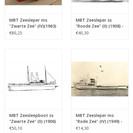
Opmerkingen
MBT Zeesleper ms
MBT Zeesleper ss
"Zwarte Zee" (IV)(1963)
"Roode Zee" (II) (1908) -
- L. Smit & Co. -
L. Smit & Co. -
€80,25
€40,30
Bouwtekening Schaal 1
Bouwtekening Schaal 1
: 100 (10.14.005)
: 80 (10.14.006)
MBT Zeesleepboot ss
MBT Zeesleper ms
"Zwarte Zee" (II) (1906)
"Rode Zee" (IV) (1949) -
- Bouwtekening Schaal
L. Smit & Co. Int.
€50,10
€14,30