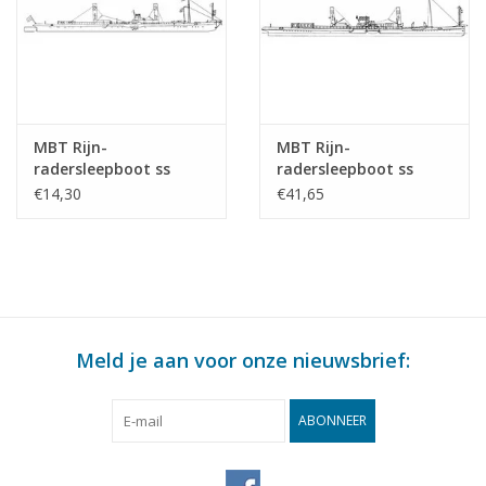
MBT Rijn-
MBT Rijn-
radersleepboot ss
radersleepboot ss
"Brest" (1924) - CFNR,
"Dordrecht" (1922) -
€14,30
€41,65
Strassbourg -
Standaard Transp. Mij,
Bouwtekening Schaal 1
Rotterdam -
: 200 (10.14.010)
Bouwtekening Schaal 1
: 100 (10.14.011)
Meld je aan voor onze nieuwsbrief:
ABONNEER