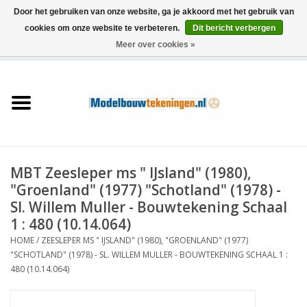
Door het gebruiken van onze website, ga je akkoord met het gebruik van
cookies om onze website te verbeteren.
Dit bericht verbergen
Meer over cookies »
0 Artikelen - €0,00
Home
Schepen
Treinen
MBT Zeesleper ms " IJsland" (1980),
Houtbouw
"Groenland" (1977) "Schotland" (1978) -
Sl. Willem Muller - Bouwtekening Schaal
Scenery
1 : 480 (10.14.064)
HOME
/
ZEESLEPER MS " IJSLAND" (1980), "GROENLAND" (1977)
"SCHOTLAND" (1978) - SL. WILLEM MULLER - BOUWTEKENING SCHAAL 1 :
Machines
480 (10.14.064)
Documentatie