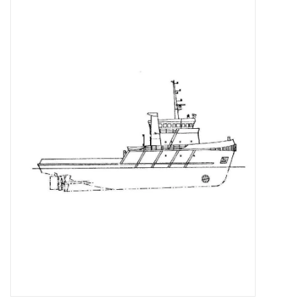
Tijdschriften
Nieuwe tekeningen
NIEUWE TIJDSCHRIFTEN
ABONNEMENT DE
MODELBOUWER
Bouwbeschrijvingen