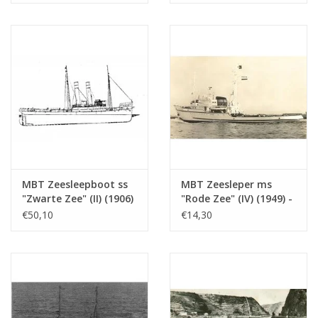
: 100 (10.14.005)
: 80 (10.14.006)
MBT Zeesleepboot ss
MBT Zeesleper ms
"Zwarte Zee" (II) (1906)
"Rode Zee" (IV) (1949) -
- Bouwtekening Schaal
L. Smit & Co. Int.
€50,10
€14,30
1 : 50 (10.14.006/A)
Sleepdienst -
Bouwtekening Schaal 1
: 200 (10.14.007)