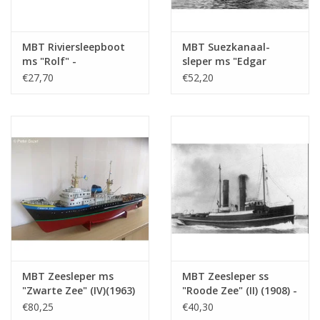
Aantal bladen A4
1
Totaal aantal bladen
1
tekening
MBT Riviersleepboot
MBT Suezkanaal-
ms "Rolf" -
sleper ms "Edgar
Aantal bladen A4
0
Bouwtekening Schaal 1
Bonnet" (1954) -
€27,70
€52,20
tekst
: 50 (10.14.002)
Suezkanaal Mij.; na
1958 "Antar" -
Gewicht in gram
30
Bouwtekening Schaal 1
: 100 (10.14.003)
Bijzonderheden
l.o.a. 8,8 cm
Opmerkingen
MBT Zeesleper ms
MBT Zeesleper ss
"Zwarte Zee" (IV)(1963)
"Roode Zee" (II) (1908) -
- L. Smit & Co. -
L. Smit & Co. -
€80,25
€40,30
Bouwtekening Schaal 1
Bouwtekening Schaal 1