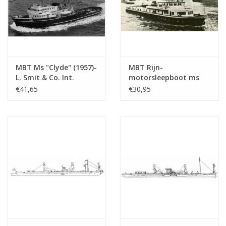
MBT Ms "Clyde" (1957)-
MBT Rijn-
L. Smit & Co. Int.
motorsleepboot ms
Sleepd.-1973 "Smit
"Damco-21 Alexander
€41,65
€30,95
Salvor"-Smit Int. -
von Engelberg" (1959) -
Bouwtekening Schaal 1
Damco Scheepv. Mij. -
: 100 (10.14.008)
Bouwtekening Schaal 1
: 100 (10.14.009)