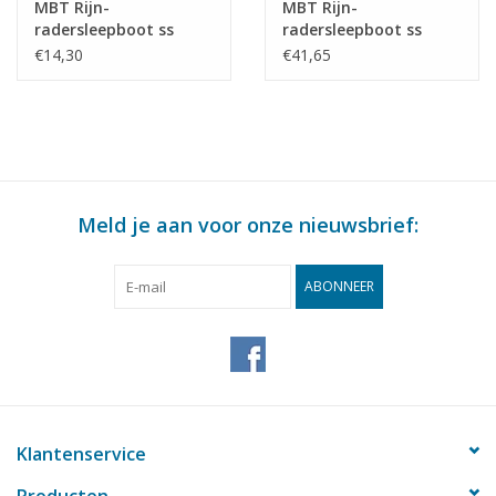
MBT Rijn-
MBT Rijn-
radersleepboot ss
radersleepboot ss
"Brest" (1924) - CFNR,
"Dordrecht" (1922) -
€14,30
€41,65
Strassbourg -
Standaard Transp. Mij,
Bouwtekening Schaal 1
Rotterdam -
: 200 (10.14.010)
Bouwtekening Schaal 1
: 100 (10.14.011)
Meld je aan voor onze nieuwsbrief:
ABONNEER
Klantenservice
Producten