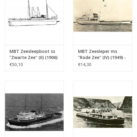
MBT Zeesleepboot ss
MBT Zeesleper ms
"Zwarte Zee" (II) (1906)
"Rode Zee" (IV) (1949) -
- Bouwtekening Schaal
L. Smit & Co. Int.
€50,10
€14,30
1 : 50 (10.14.006/A)
Sleepdienst -
Bouwtekening Schaal 1
: 200 (10.14.007)