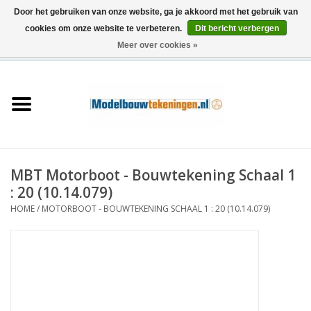
Door het gebruiken van onze website, ga je akkoord met het gebruik van
cookies om onze website te verbeteren.
Dit bericht verbergen
Meer over cookies »
0 Artikelen - €0,00
Home
Schepen
Treinen
MBT Motorboot - Bouwtekening Schaal 1
Houtbouw
: 20 (10.14.079)
HOME
/
MOTORBOOT - BOUWTEKENING SCHAAL 1 : 20 (10.14.079)
Scenery
Machines
Documentatie