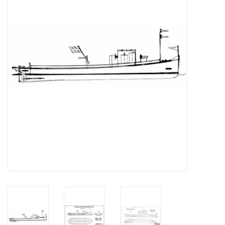
Tijdschriften
Nieuwe tekeningen
NIEUWE TIJDSCHRIFTEN
ABONNEMENT DE
MODELBOUWER
Bouwbeschrijvingen