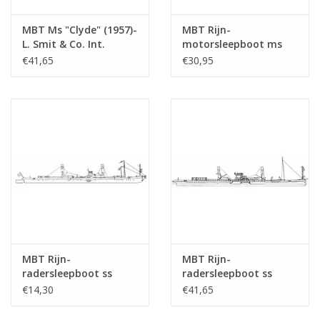
MBT Ms "Clyde" (1957)-
MBT Rijn-
L. Smit & Co. Int.
motorsleepboot ms
Sleepd.-1973 "Smit
"Damco-21 Alexander
€41,65
€30,95
Salvor"-Smit Int. -
von Engelberg" (1959) -
Bouwtekening Schaal 1
Damco Scheepv. Mij. -
: 100 (10.14.008)
Bouwtekening Schaal 1
: 100 (10.14.009)
MBT Rijn-
MBT Rijn-
radersleepboot ss
radersleepboot ss
"Brest" (1924) - CFNR,
"Dordrecht" (1922) -
€14,30
€41,65
Strassbourg -
Standaard Transp. Mij,
Bouwtekening Schaal 1
Rotterdam -