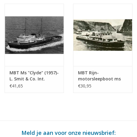
: 200 (10.14.007)
MBT Ms "Clyde" (1957)-
MBT Rijn-
L. Smit & Co. Int.
motorsleepboot ms
Sleepd.-1973 "Smit
"Damco-21 Alexander
€41,65
€30,95
Salvor"-Smit Int. -
von Engelberg" (1959) -
Bouwtekening Schaal 1
Damco Scheepv. Mij. -
: 100 (10.14.008)
Bouwtekening Schaal 1
: 100 (10.14.009)
Meld je aan voor onze nieuwsbrief: