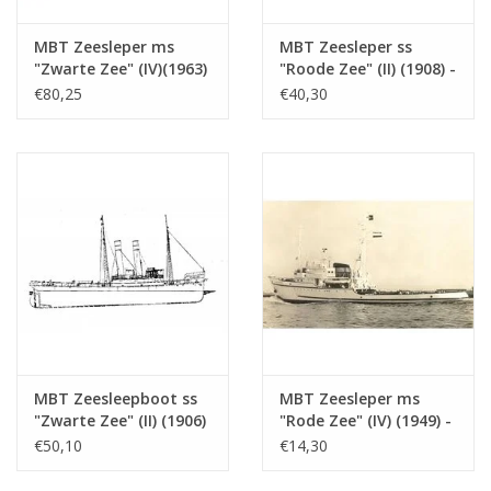
MBT Zeesleper ms
MBT Zeesleper ss
"Zwarte Zee" (IV)(1963)
"Roode Zee" (II) (1908) -
- L. Smit & Co. -
L. Smit & Co. -
€80,25
€40,30
Bouwtekening Schaal 1
Bouwtekening Schaal 1
: 100 (10.14.005)
: 80 (10.14.006)
MBT Zeesleepboot ss
MBT Zeesleper ms
"Zwarte Zee" (II) (1906)
"Rode Zee" (IV) (1949) -
- Bouwtekening Schaal
L. Smit & Co. Int.
€50,10
€14,30
1 : 50 (10.14.006/A)
Sleepdienst -
Bouwtekening Schaal 1