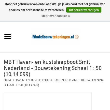
Door het gebruiken van onze website, ga je akkoord met het gebruik van
cookies om onze website te verbeteren.
Dit bericht verbergen
Meer over cookies »
0 Artikelen - €0,00
Home
Schepen
Treinen
MBT Haven- en kustsleepboot Smit
Houtbouw
Nederland - Bouwtekening Schaal 1 : 50
(10.14.099)
Scenery
HOME
/
HAVEN- EN KUSTSLEEPBOOT SMIT NEDERLAND - BOUWTEKENING
SCHAAL 1 : 50 (10.14.099)
Machines
Documentatie