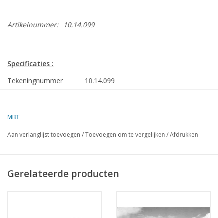
Artikelnummer:
10.14.099
Specificaties :
Tekeningnummer
10.14.099
Omschrijving
haven- en kustsleepboot Smit
Nederland
MBT
Kwaliteit
algemeen plan; sp/lijnenplan
Aan verlanglijst toevoegen
/
Toevoegen om te vergelijken
/
Afdrukken
Schaal
1 : 50
Aantal bladen A00
0
Gerelateerde producten
Aantal bladen A0
1
Aantal bladen A1
0
Aantal bladen A2
0