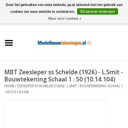
Door het gebruiken van onze website, ga je akkoord met het gebruik van
cookies om onze website te verbeteren.
Dit bericht verbergen
Meer over cookies »
0 Artikelen - €0,00
Home
Schepen
Treinen
MBT Zeesleper ss Schelde (1926) - L.Smit -
Houtbouw
Bouwtekening Schaal 1 : 50 (10.14.104)
HOME
/
ZEESLEPER SS SCHELDE (1926) - L.SMIT - BOUWTEKENING SCHAAL 1
Scenery
: 50 (10.14.104)
Machines
Documentatie