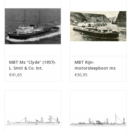
MBT Ms "Clyde" (1957)-
MBT Rijn-
L. Smit & Co. Int.
motorsleepboot ms
Sleepd.-1973 "Smit
"Damco-21 Alexander
€41,65
€30,95
Salvor"-Smit Int. -
von Engelberg" (1959) -
Bouwtekening Schaal 1
Damco Scheepv. Mij. -
: 100 (10.14.008)
Bouwtekening Schaal 1
: 100 (10.14.009)