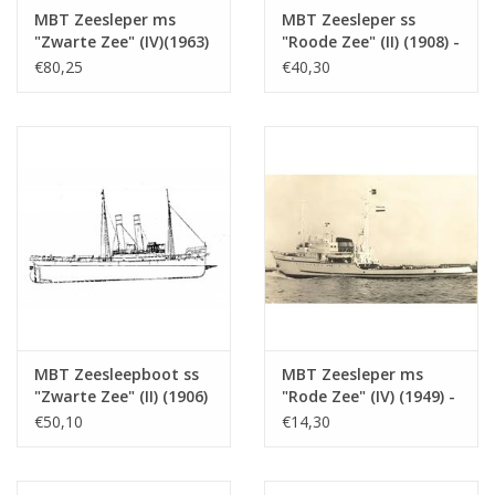
MBT Zeesleper ms
MBT Zeesleper ss
"Zwarte Zee" (IV)(1963)
"Roode Zee" (II) (1908) -
- L. Smit & Co. -
L. Smit & Co. -
€80,25
€40,30
Bouwtekening Schaal 1
Bouwtekening Schaal 1
: 100 (10.14.005)
: 80 (10.14.006)
MBT Zeesleepboot ss
MBT Zeesleper ms
"Zwarte Zee" (II) (1906)
"Rode Zee" (IV) (1949) -
- Bouwtekening Schaal
L. Smit & Co. Int.
€50,10
€14,30
1 : 50 (10.14.006/A)
Sleepdienst -
Bouwtekening Schaal 1
: 200 (10.14.007)