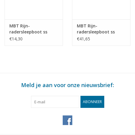
MBT Rijn-
MBT Rijn-
radersleepboot ss
radersleepboot ss
"Brest" (1924) - CFNR,
"Dordrecht" (1922) -
€14,30
€41,65
Strassbourg -
Standaard Transp. Mij,
Bouwtekening Schaal 1
Rotterdam -
: 200 (10.14.010)
Bouwtekening Schaal 1
: 100 (10.14.011)
Meld je aan voor onze nieuwsbrief:
ABONNEER