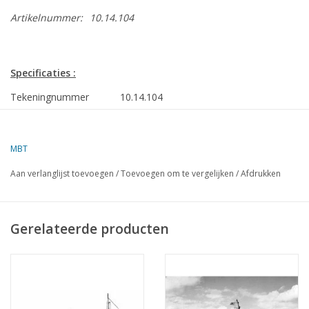
Artikelnummer:
10.14.104
Specificaties :
Tekeningnummer
10.14.104
Omschrijving
zeesleper ss Schelde (1926) - L.Smit
Kwaliteit
algemeen plan; lijnenplan;
MBT
bouwspanten; details
Aan verlanglijst toevoegen
/
Toevoegen om te vergelijken
/
Afdrukken
Schaal
1 : 50
Aantal bladen A00
0
Gerelateerde producten
Aantal bladen A0
0
Aantal bladen A1
4
Aantal bladen A2
0
Aantal bladen A3
0