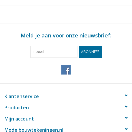
Kwaliteit
algemeen plan; sp/lijnenplan; enkele detail
Schaal
1 : 100
Aantal bladen A00
1
Aantal bladen A0
1
Meld je aan voor onze nieuwsbrief:
Aantal bladen A1
2
ABONNEER
Aantal bladen A2
0
Aantal bladen A3
0
Aantal bladen A4
0
Totaal aantal bladen
4
tekening
Klantenservice
Aantal bladen A4 tekst
0
Producten
Gewicht in gram
345
Mijn account
Bijzonderheden
l.o.a. 72 cm
Modelbouwtekeningen.nl