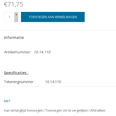
€71,75
+
TOEVOEGEN AAN WINKELWAGEN
-
Informatie
Artikelnummer:
10.14.110
Specificaties :
Tekeningnummer
10.14.110
Auteur
L. Fontijn
MBT
Omschrijving
Anchorhandling en depae sleepboot ms Byl
- Heerema
Aan verlanglijst toevoegen
/
Toevoegen om te vergelijken
/
Afdrukken