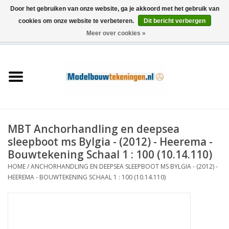
Door het gebruiken van onze website, ga je akkoord met het gebruik van
cookies om onze website te verbeteren.
Dit bericht verbergen
Meer over cookies »
0 Artikelen - €0,00
Home
Schepen
Treinen
MBT Anchorhandling en deepsea
Houtbouw
sleepboot ms Bylgia - (2012) - Heerema -
Bouwtekening Schaal 1 : 100 (10.14.110)
Scenery
HOME
/
ANCHORHANDLING EN DEEPSEA SLEEPBOOT MS BYLGIA - (2012) -
HEEREMA - BOUWTEKENING SCHAAL 1 : 100 (10.14.110)
Machines
Documentatie