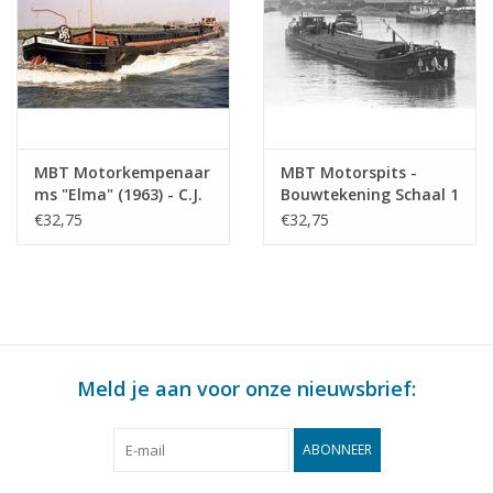
MBT Motorkempenaar
MBT Motorspits -
ms "Elma" (1963) - C.J.
Bouwtekening Schaal 1
de Graaf -
: 40 (10.15.017)
€32,75
€32,75
Bouwtekening Schaal 1
: 75 (10.15.016)
Meld je aan voor onze nieuwsbrief:
ABONNEER