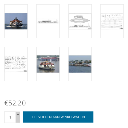
€52,20
+
TOEVOEGEN AAN WINKELWAGEN
-