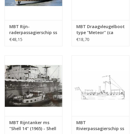
nu "Kapitein Kok" (1976)
Opmerkingen
MBT Rijn-
MBT Draagvleugelboot
raderpassagierschip ss
type "Meteor" (ca
"Goethe" (1913), na
1960) - Bouwtekening
€48,15
€18,70
verlenging (1949) -
Schaal 1 : 100
KÌÎå_ln DÌÎ_sseldorfer
(10.15.009)
GmbH - Bouwtekening
Schaal 1 : 100
(10.15.005)
MBT Rijntanker ms
MBT
"Shell 14" (1965) - Shell
Rivierpassagierschip ss