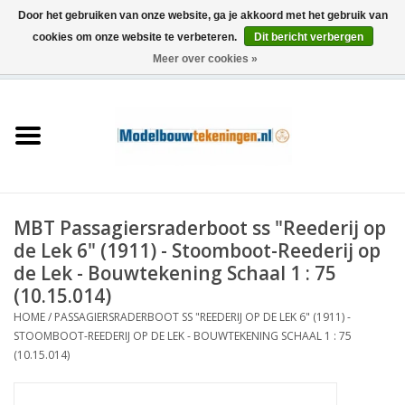
Door het gebruiken van onze website, ga je akkoord met het gebruik van
cookies om onze website te verbeteren.
Dit bericht verbergen
Meer over cookies »
0 Artikelen - €0,00
Home
Schepen
Treinen
MBT Passagiersraderboot ss "Reederij op
Houtbouw
de Lek 6" (1911) - Stoomboot-Reederij op
de Lek - Bouwtekening Schaal 1 : 75
Scenery
(10.15.014)
HOME
/
PASSAGIERSRADERBOOT SS "REEDERIJ OP DE LEK 6" (1911) -
STOOMBOOT-REEDERIJ OP DE LEK - BOUWTEKENING SCHAAL 1 : 75
Machines
(10.15.014)
Documentatie