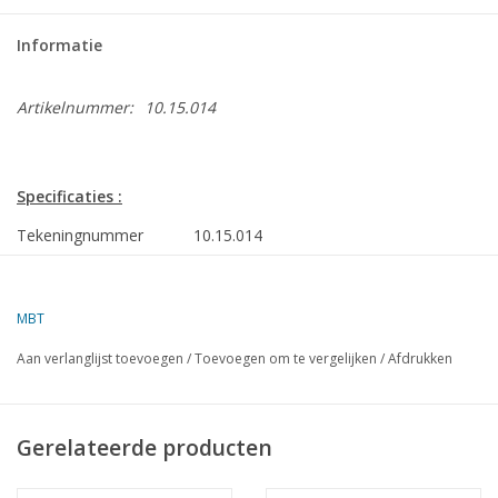
Informatie
Artikelnummer:
10.15.014
Specificaties :
Tekeningnummer
10.15.014
Auteur
J. Mooldijk
MBT
Omschrijving
passagiersraderboot ss "Reederij op de L
Reederij op de Lek
Aan verlanglijst toevoegen
/
Toevoegen om te vergelijken
/
Afdrukken
Kwaliteit
sp/lijnen; bouwspanten; bouwaanwijzingen;
Schaal
1 : 75
Gerelateerde producten
Aantal bladen A00
0