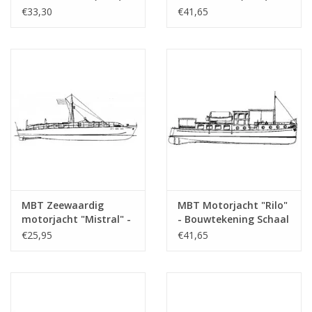
Bouwtekening Schaal 1
Bouwtekening Schaal 1
€33,30
€41,65
Bijzonderheden
l.o.a. 71 cm
: 33 (10.16.001)
: 200 (10.16.002)
Opmerkingen
MBT Zeewaardig
MBT Motorjacht "Rilo"
motorjacht "Mistral" -
- Bouwtekening Schaal
Bouwtekening Schaal 1
1 : 20 (10.16.004)
€25,95
€41,65
: 20 (10.16.003)