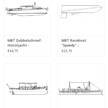
MBT Dubbelschroef-
MBT Raceboot
motorjacht -
"Speedy" -
Bouwtekening Schaal 1
Bouwtekening Schaal 1
€44,75
€23,70
: 20 (10.16.005)
: N/A (10.16.006)