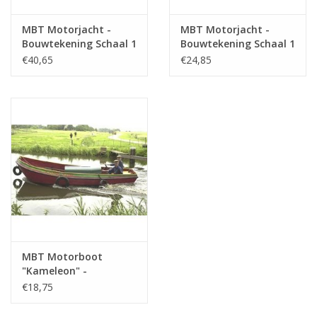
MBT Motorjacht -
MBT Motorjacht -
Bouwtekening Schaal 1
Bouwtekening Schaal 1
: 25 (10.16.008)
: 50 (10.16.011)
€40,65
€24,85
MBT Motorboot
"Kameleon" -
Bouwtekening Schaal 1
€18,75
: 20 (10.16.014)