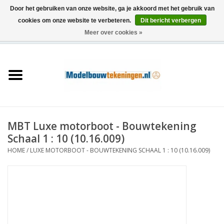
Door het gebruiken van onze website, ga je akkoord met het gebruik van
cookies om onze website te verbeteren.
Dit bericht verbergen
Meer over cookies »
0 Artikelen - €0,00
Home
Schepen
Treinen
MBT Luxe motorboot - Bouwtekening
Houtbouw
Schaal 1 : 10 (10.16.009)
HOME
/
LUXE MOTORBOOT - BOUWTEKENING SCHAAL 1 : 10 (10.16.009)
Scenery
Machines
Documentatie