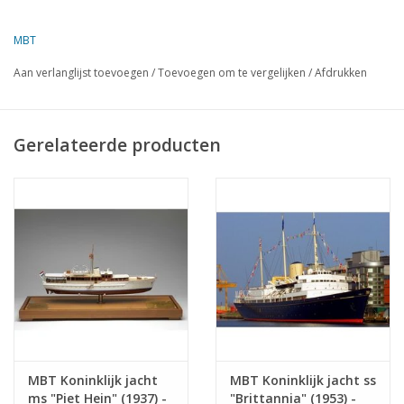
Omschrijving
luxe motorboot
Kwaliteit
sp/lijnen; zijaanzicht;
MBT
dekplan
Aan verlanglijst toevoegen
/
Toevoegen om te vergelijken
/
Afdrukken
Schaal
1 : 10
Aantal bladen A00
0
Gerelateerde producten
Aantal bladen A0
1
Aantal bladen A1
0
Aantal bladen A2
0
Aantal bladen A3
0
Aantal bladen A4
0
Totaal aantal bladen
1
tekening
Aantal bladen A4 tekst
0
MBT Koninklijk jacht
MBT Koninklijk jacht ss
Gewicht in gram
105
ms "Piet Hein" (1937) -
"Brittannia" (1953) -