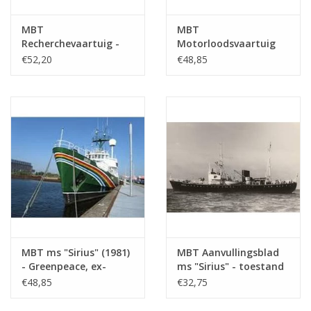
Bouwwerf
Gebr. Paans, Roodevaart
MBT
MBT
Nederland
Recherchevaartuig -
Motorloodsvaartuig
Bouwtekening Schaal 1
nr. 3 - ex
€52,20
€48,85
1ste Eigenaar
Gemeentelijke Havendienst in
: 40 (10.18.008)
loodsschoener 13
Amsterdam
(1914), na verbouwing
(1930) - Bouwtekening
Nationaliteit
Nederland,
Schaal 1 : 40
(10.18.009)
MBT ms "Sirius" (1981)
MBT Aanvullingsblad
- Greenpeace, ex-
ms "Sirius" - toestand
loodsboot "Sirius"
als loodsboot -
€48,85
€32,75
(1950) - Bouwtekening
Bouwtekening Schaal 1
Schaal 1 : 50
: 50 (10.18.010/A)