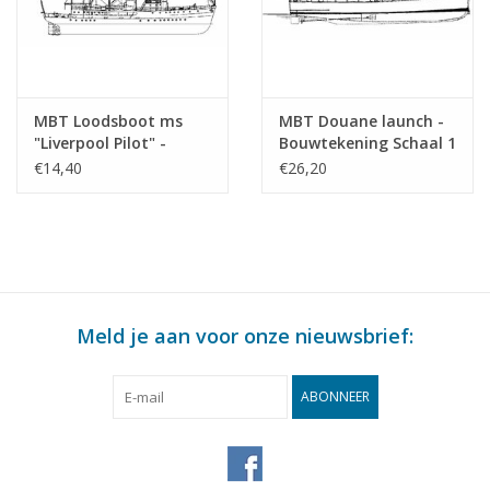
MBT Loodsboot ms
MBT Douane launch -
"Liverpool Pilot" -
Bouwtekening Schaal 1
Bouwtekening Schaal 1
: 40 (10.18.014)
€14,40
€26,20
: 250 (10.18.013)
Meld je aan voor onze nieuwsbrief:
ABONNEER