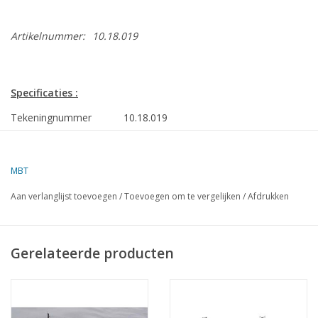
Artikelnummer:
10.18.019
Specificaties :
Tekeningnummer
10.18.019
Omschrijving
blussleepboot ms "Jason - Havendienst 1
Amsterdam
MBT
Kwaliteit
bouwspanten; zijaanzicht; dekplannen; deta
Aan verlanglijst toevoegen
/
Toevoegen om te vergelijken
/
Afdrukken
Schaal
1 : 50
Aantal bladen A00
0
Gerelateerde producten
Aantal bladen A0
0
Aantal bladen A1
2
Aantal bladen A2
1