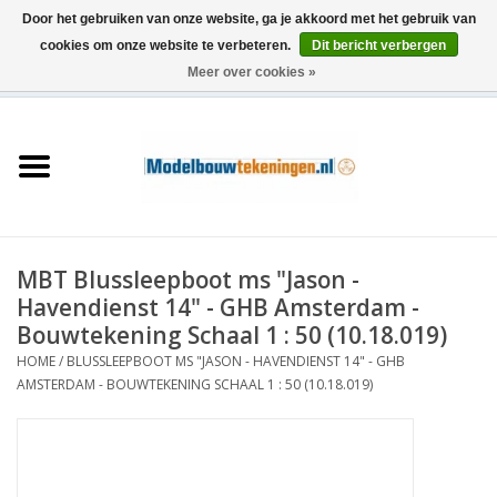
Door het gebruiken van onze website, ga je akkoord met het gebruik van
cookies om onze website te verbeteren.
Dit bericht verbergen
Meer over cookies »
0 Artikelen - €0,00
Home
Schepen
Treinen
MBT Blussleepboot ms "Jason -
Houtbouw
Havendienst 14" - GHB Amsterdam -
Bouwtekening Schaal 1 : 50 (10.18.019)
Scenery
HOME
/
BLUSSLEEPBOOT MS "JASON - HAVENDIENST 14" - GHB
AMSTERDAM - BOUWTEKENING SCHAAL 1 : 50 (10.18.019)
Machines
Documentatie