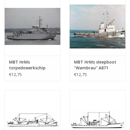
MBT HrMs
MBT HrMs sleepboot
torpedowerkschip
"Wambrau" A871
"Mercuur" A900 (1987) -
(1956) - Bouwtekening
€12,75
€12,75
Bouwtekening Schaal 1
Schaal 1 : 500
: 500 (10.20.007)
(10.20.008)