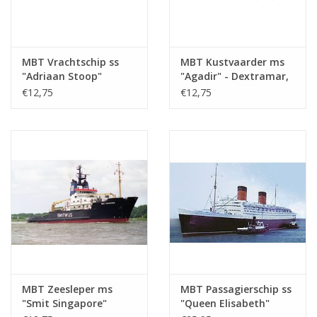
MBT Vrachtschip ss
MBT Kustvaarder ms
"Adriaan Stoop"
"Agadir" - Dextramar,
(1924)-r. OostBorneo,
Marokko? -
€12,75
€12,75
Rot.; "Silindoeng"-KPM
Bouwtekening Schaal 1
(1929) - Bouwtekening
: 500 (10.20.010)
Schaal 1 : 430
(10.20.009)
MBT Zeesleper ms
MBT Passagierschip ss
"Smit Singapore"
"Queen Elisabeth"