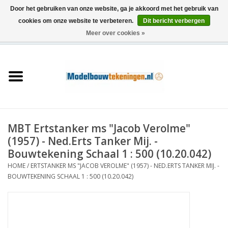
Door het gebruiken van onze website, ga je akkoord met het gebruik van
cookies om onze website te verbeteren.
Dit bericht verbergen
Meer over cookies »
0 Artikelen - €0,00
Home
Schepen
Treinen
MBT Ertstanker ms "Jacob Verolme"
Houtbouw
(1957) - Ned.Erts Tanker Mij. -
Bouwtekening Schaal 1 : 500 (10.20.042)
Scenery
HOME
/
ERTSTANKER MS "JACOB VEROLME" (1957) - NED.ERTS TANKER MIJ. -
BOUWTEKENING SCHAAL 1 : 500 (10.20.042)
Machines
Documentatie