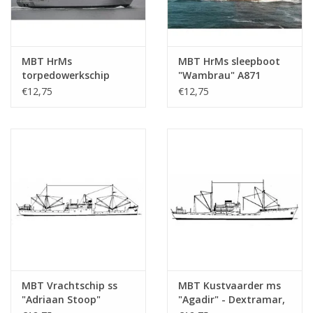
MBT HrMs
MBT HrMs sleepboot
torpedowerkschip
"Wambrau" A871
"Mercuur" A900 (1987) -
(1956) - Bouwtekening
€12,75
€12,75
Bouwtekening Schaal 1
Schaal 1 : 500
: 500 (10.20.007)
(10.20.008)
MBT Vrachtschip ss
MBT Kustvaarder ms
"Adriaan Stoop"
"Agadir" - Dextramar,