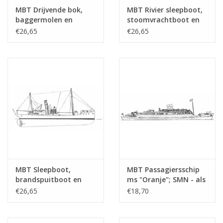
tekening
MBT Drijvende bok,
MBT Rivier sleepboot,
baggermolen en
stoomvrachtboot en
Aantal bladen A4 tekst
0
hopperzuiger -
stoomtrawler -
€26,65
€26,65
Bouwtekening Schaal 1
Bouwtekening Schaal 1
Gewicht in gram
30
: Various (10.20.001)
: Various (10.20.002)
Bijzonderheden
l.o.a. 8,3 cm
sinds 1991 als museumschip te Straatsbur
Opmerkingen
MBT Sleepboot,
MBT Passagiersschip
brandspuitboot en
ms "Oranje"; SMN - als
motorkruiser -
hospitaalschip (1942-
€26,65
€18,70
Bouwtekening Schaal 1
1945) - Bouwtekening
: 100 (10.20.003)
Schaal 1 : 500
(10.20.004)