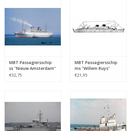
MBT Passagiersschip
MBT Passagiersschip
ss "Nieuw Amsterdam"
ms "Willem Ruys"
(1938) - HAL -
(1939/1947) - Kon.
€32,75
€21,95
Bouwtekening Schaal 1
Rott. Lloyd -
: 500 (10.20.005)
Bouwtekening Schaal 1
: 500 (10.20.006)