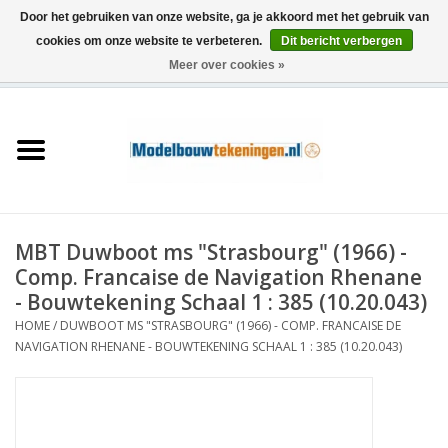
Door het gebruiken van onze website, ga je akkoord met het gebruik van
cookies om onze website te verbeteren.
Dit bericht verbergen
Meer over cookies »
0 Artikelen - €0,00
Home
Schepen
Treinen
MBT Duwboot ms "Strasbourg" (1966) -
Houtbouw
Comp. Francaise de Navigation Rhenane
- Bouwtekening Schaal 1 : 385 (10.20.043)
Scenery
HOME
/
DUWBOOT MS "STRASBOURG" (1966) - COMP. FRANCAISE DE
NAVIGATION RHENANE - BOUWTEKENING SCHAAL 1 : 385 (10.20.043)
Machines
Documentatie