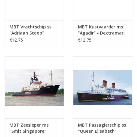
MBT Vrachtschip ss
MBT Kustvaarder ms
"Adriaan Stoop"
"Agadir" - Dextramar,
(1924)-r. OostBorneo,
Marokko? -
€12,75
€12,75
Rot.; "Silindoeng"-KPM
Bouwtekening Schaal 1
(1929) - Bouwtekening
: 500 (10.20.010)
Schaal 1 : 430
(10.20.009)
MBT Zeesleper ms
MBT Passagierschip ss
"Smit Singapore"
"Queen Elisabeth"