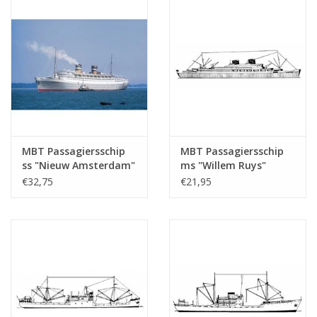
MBT Passagiersschip
MBT Passagiersschip
ss "Nieuw Amsterdam"
ms "Willem Ruys"
(1938) - HAL -
(1939/1947) - Kon.
€32,75
€21,95
Bouwtekening Schaal 1
Rott. Lloyd -
: 500 (10.20.005)
Bouwtekening Schaal 1
: 500 (10.20.006)