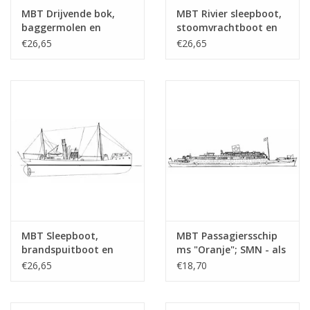
tekening
MBT Drijvende bok,
MBT Rivier sleepboot,
baggermolen en
stoomvrachtboot en
Aantal bladen A4 tekst
0
hopperzuiger -
stoomtrawler -
€26,65
€26,65
Bouwtekening Schaal 1
Bouwtekening Schaal 1
Gewicht in gram
30
: Various (10.20.001)
: Various (10.20.002)
Bijzonderheden
l.o.a. 6,5 cm
Opmerkingen
MBT Sleepboot,
MBT Passagiersschip
brandspuitboot en
ms "Oranje"; SMN - als
motorkruiser -
hospitaalschip (1942-
€26,65
€18,70
Bouwtekening Schaal 1
1945) - Bouwtekening
: 100 (10.20.003)
Schaal 1 : 500
(10.20.004)