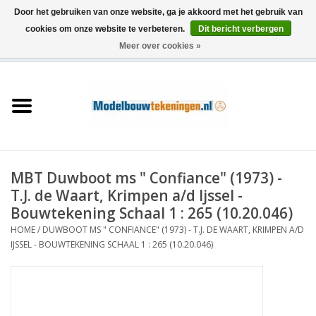
Door het gebruiken van onze website, ga je akkoord met het gebruik van
cookies om onze website te verbeteren.
Dit bericht verbergen
Meer over cookies »
0 Artikelen - €0,00
Home
Schepen
Treinen
MBT Duwboot ms " Confiance" (1973) -
Houtbouw
T.J. de Waart, Krimpen a/d Ijssel -
Bouwtekening Schaal 1 : 265 (10.20.046)
Scenery
HOME
/
DUWBOOT MS " CONFIANCE" (1973) - T.J. DE WAART, KRIMPEN A/D
IJSSEL - BOUWTEKENING SCHAAL 1 : 265 (10.20.046)
Machines
Documentatie