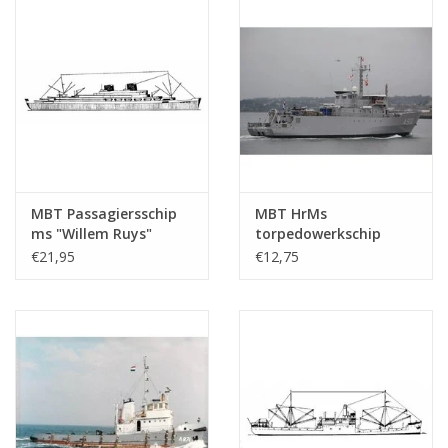
MBT Passagiersschip
MBT HrMs
ms "Willem Ruys"
torpedowerkschip
(1939/1947) - Kon.
"Mercuur" A900 (1987) -
€21,95
€12,75
Rott. Lloyd -
Bouwtekening Schaal 1
Bouwtekening Schaal 1
: 500 (10.20.007)
: 500 (10.20.006)