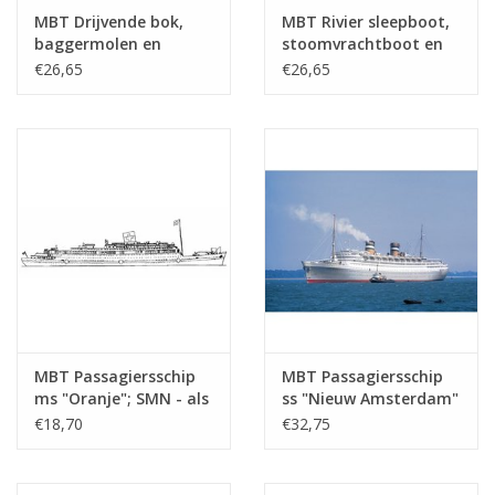
tekening
MBT Drijvende bok,
MBT Rivier sleepboot,
baggermolen en
stoomvrachtboot en
Aantal bladen A4 tekst
0
hopperzuiger -
stoomtrawler -
€26,65
€26,65
Bouwtekening Schaal 1
Bouwtekening Schaal 1
Gewicht in gram
35
: Various (10.20.001)
: Various (10.20.002)
Bijzonderheden
l.o.a. 30 cm
dM 1960/6
Kopie artikel: 12.20.053 (1 blz)
Ì´Ì_
Opmerkingen
MBT Passagiersschip
MBT Passagiersschip
ms "Oranje"; SMN - als
ss "Nieuw Amsterdam"
hospitaalschip (1942-
(1938) - HAL -
€18,70
€32,75
1945) - Bouwtekening
Bouwtekening Schaal 1
Schaal 1 : 500
: 500 (10.20.005)
(10.20.004)