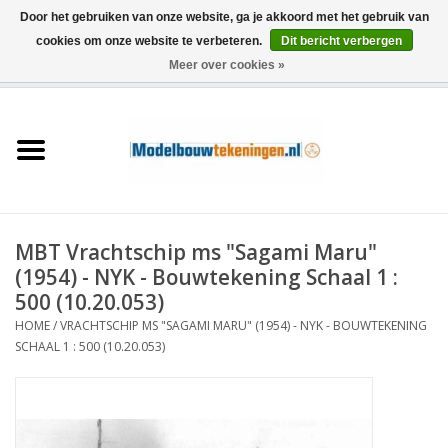
Door het gebruiken van onze website, ga je akkoord met het gebruik van
cookies om onze website te verbeteren.
Dit bericht verbergen
Meer over cookies »
0 Artikelen - €0,00
Home
Schepen
Treinen
MBT Vrachtschip ms "Sagami Maru"
Houtbouw
(1954) - NYK - Bouwtekening Schaal 1 :
500 (10.20.053)
Scenery
HOME
/
VRACHTSCHIP MS "SAGAMI MARU" (1954) - NYK - BOUWTEKENING
SCHAAL 1 : 500 (10.20.053)
Machines
Documentatie