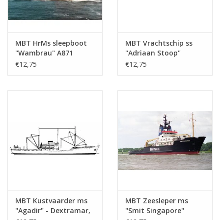
MBT HrMs sleepboot
MBT Vrachtschip ss
"Wambrau" A871
"Adriaan Stoop"
(1956) - Bouwtekening
(1924)-r. OostBorneo,
€12,75
€12,75
Schaal 1 : 500
Rot.; "Silindoeng"-KPM
(10.20.008)
(1929) - Bouwtekening
Schaal 1 : 430
(10.20.009)
MBT Kustvaarder ms
MBT Zeesleper ms
"Agadir" - Dextramar,
"Smit Singapore"