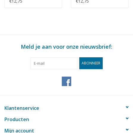
Marokko? -
(1983) - Smit
€12,75
€12,75
Bouwtekening Schaal 1
Internationale -
: 500 (10.20.010)
Bouwtekening Schaal 1
: 500 (10.20.011)
Meld je aan voor onze nieuwsbrief:
ABONNEER
Klantenservice
Producten
Mijn account