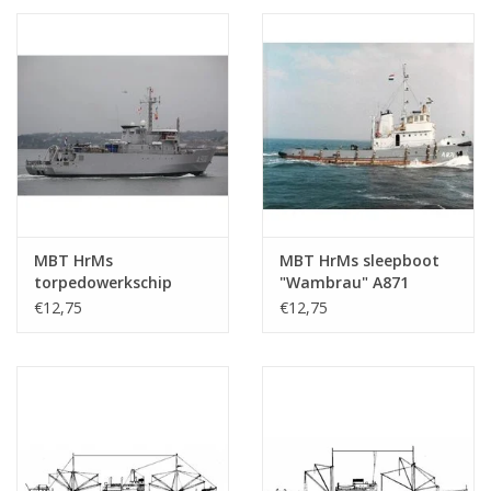
Ì´Ì_
: 500 (10.20.006)
MBT HrMs
MBT HrMs sleepboot
torpedowerkschip
"Wambrau" A871
"Mercuur" A900 (1987) -
(1956) - Bouwtekening
€12,75
€12,75
Bouwtekening Schaal 1
Schaal 1 : 500
: 500 (10.20.007)
(10.20.008)