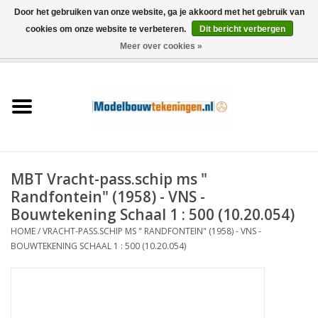
Door het gebruiken van onze website, ga je akkoord met het gebruik van
cookies om onze website te verbeteren.
Dit bericht verbergen
Meer over cookies »
0 Artikelen - €0,00
Home
Schepen
Treinen
MBT Vracht-pass.schip ms "
Houtbouw
Randfontein" (1958) - VNS -
Bouwtekening Schaal 1 : 500 (10.20.054)
Scenery
HOME
/
VRACHT-PASS.SCHIP MS " RANDFONTEIN" (1958) - VNS -
BOUWTEKENING SCHAAL 1 : 500 (10.20.054)
Machines
Documentatie