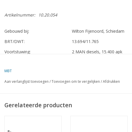
Artikelnummer:
10.20.054
Gebouwd bij:
Wilton Fijenoord, Schiedam
BRT/DWT:
13.694/11.765
Voortstuwing:
2 MAN diesels, 15.400 apk
VNS
1958 - 1971 Randfontein
MBT
KJCPL, verbouwd bij de Schelde,
1971 - 1974 Nieuw Holland
Vlissingen
Aan verlanglijst toevoegen
/
Toevoegen om te vergelijken
/
Afdrukken
Yick Fung Shipping Enterprises Ltd.,
1974 - 1975 Nieuw Holland
Hongkong
Gerelateerde producten
China Ocean Shipping Comp. Ltd.,
1975 - 1981 Hai Xing
Shanghai
Shanghai Hai Xing Shipping Ltd.,
1981 - 1991 Yu Hua