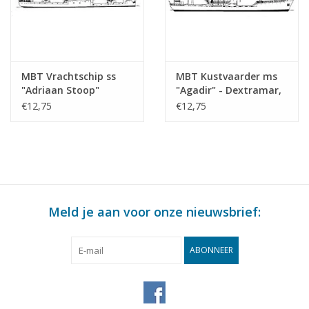
MBT Vrachtschip ss
MBT Kustvaarder ms
"Adriaan Stoop"
"Agadir" - Dextramar,
(1924)-r. OostBorneo,
Marokko? -
€12,75
€12,75
Rot.; "Silindoeng"-KPM
Bouwtekening Schaal 1
(1929) - Bouwtekening
: 500 (10.20.010)
Schaal 1 : 430
(10.20.009)
Meld je aan voor onze nieuwsbrief:
ABONNEER